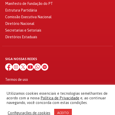
Manifesto de Fundação do PT
Estrutura Partidária
Comissão Executiva Nacional
Diretório Nacional
Secretarias e Setoriais
Diretórios Estaduais
SIGA NOSSAS REDES
Termos de uso
Política de privacidade
© 2010 - 2026
Utilizamos cookies essenciais e tecnologias semelhantes de
Partido dos Trabalhadores Todos os direitos reservados
acordo com a nossa
Política de Privacidade
e, ao continuar
navegando, você concorda com estas condições.
Configurações de cookies
ACEITO