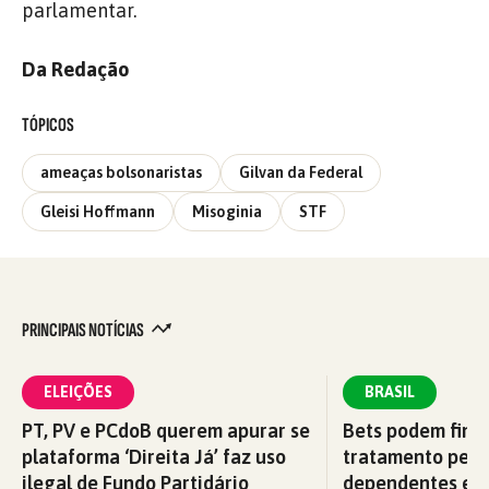
parlamentar.
Da Redação
TÓPICOS
ameaças bolsonaristas
Gilvan da Federal
Gleisi Hoffmann
Misoginia
STF
PRINCIPAIS NOTÍCIAS
ELEIÇÕES
BRASIL
PT, PV e PCdoB querem apurar se
Bets podem fina
plataforma ‘Direita Já’ faz uso
tratamento pelo
ilegal de Fundo Partidário
dependentes em