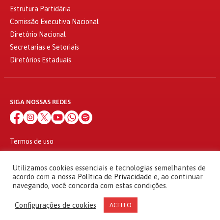
Estrutura Partidária
Comissão Executiva Nacional
Diretório Nacional
Secretarias e Setoriais
Diretórios Estaduais
SIGA NOSSAS REDES
Termos de uso
Política de privacidade
© 2010 - 2026
Utilizamos cookies essenciais e tecnologias semelhantes de
Partido dos Trabalhadores Todos os direitos reservados
acordo com a nossa
Política de Privacidade
e, ao continuar
navegando, você concorda com estas condições.
Configurações de cookies
ACEITO