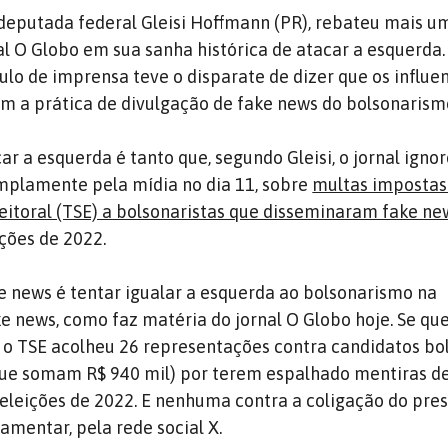
 deputada federal Gleisi Hoffmann (PR), rebateu mais 
al O Globo em sua sanha histórica de atacar a esquerda.
ulo de imprensa teve o disparate de dizer que os influe
m a prática de divulgação de fake news do bolsonarism
 a esquerda é tanto que, segundo Gleisi, o jornal igno
mplamente pela mídia no dia 11, sobre
multas impostas
leitoral (TSE) a bolsonaristas que disseminaram fake ne
ições de 2022.
e news é tentar igualar a esquerda ao bolsonarismo na
 news, como faz matéria do jornal O Globo hoje. Se q
 o TSE acolheu 26 representações contra candidatos bo
que somam R$ 940 mil) por terem espalhado mentiras d
 eleições de 2022. E nenhuma contra a coligação do pre
lamentar, pela rede social X.