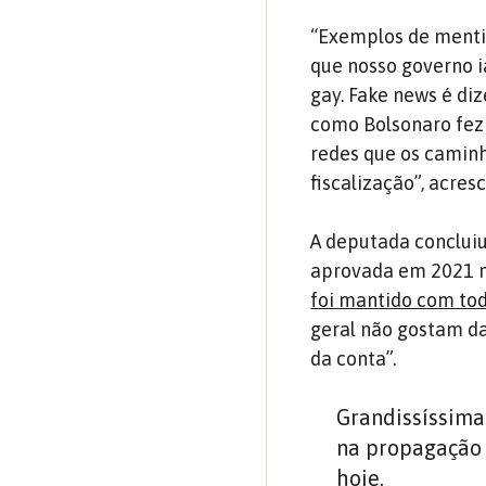
“Exemplos de menti
que nosso governo ia
gay. Fake news é diz
como Bolsonaro fez 
redes que os camin
fiscalização”, acres
A deputada concluiu
aprovada em 2021 n
foi mantido com to
geral não gostam d
da conta”.
Grandissíssima
na propagação 
hoje.