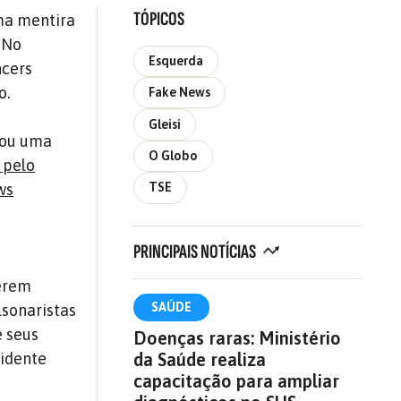
TÓPICOS
uma mentira
 No
Esquerda
ncers
o.
Fake News
Gleisi
rou uma
O Globo
 pelo
ws
TSE
PRINCIPAIS NOTÍCIAS
uerem
SAÚDE
lsonaristas
e seus
Doenças raras: Ministério
da Saúde realiza
sidente
capacitação para ampliar