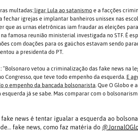
ras multadas:
ligar Lula ao satanismo
e a facções crimin
 fechar igrejas e implantar banheiros unissex nas escol
er que as urnas eletrônicas iam fraudar as eleições para
na famosa reunião ministerial investigada no STF. É es
hões com doações para os gaúchos estavam sendo para
centou a presidenta do PT.
: “Bolsonaro vetou a criminalização das fake news na le
o Congresso, que teve todo empenho da esquerda.
E ag
do o empenho da bancada bolsonarista
. Que O Globo e 
a esquerda já se sabe. Mas comparar com o bolsonaris
 fake news é tentar igualar a esquerda ao bolson
de… fake news, como faz matéria do
@JornalOGl