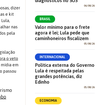
diagnósticos no SUS
06/08/26
osas, dizer
as e kit
BRASIL
 Lula,
Valor mínimo para o frete
palhar nas
agora é lei; Lula pede que
dos pela
caminhoneiros fiscalizem
05/08/26
gislação
INTERNACIONAL
ora o veto
Política externa do Governo
a mídia em
Lula é respeitada pelas
mo passou
grandes potências, diz
Edinho
05/08/26
arismo
obo
ECONOMIA