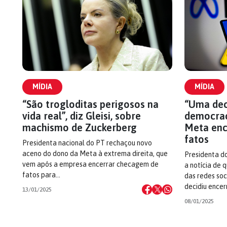
MÍDIA
MÍDIA
“São trogloditas perigosos na
“Uma dec
vida real”, diz Gleisi, sobre
democraci
machismo de Zuckerberg
Meta enc
fatos
Presidenta nacional do PT rechaçou novo
aceno do dono da Meta à extrema direita, que
Presidenta do
vem após a empresa encerrar checagem de
a notícia de
fatos para…
das redes soc
decidiu ence
13/01/2025
08/01/2025