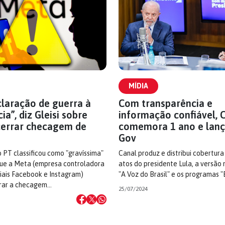
MÍDIA
laração de guerra à
Com transparência e
a”, diz Gleisi sobre
informação confiável, 
errar checagem de
comemora 1 ano e lanç
Gov
 PT classificou como "gravíssima"
Canal produz e distribui cobertura
 que a Meta (empresa controladora
atos do presidente Lula, a versão 
iais Facebook e Instagram)
"A Voz do Brasil" e os programas "
rrar a checagem…
25/07/2024