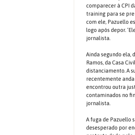
comparecer à CPI da
training para se p
com ele, Pazuello e
logo após depor. ‘E
jornalista.
Ainda segundo ela, d
Ramos, da Casa Civi
distanciamento. A s
recentemente andan
encontrou outra just
contaminados no fin
jornalista.
A fuga de Pazuello
desesperado por enc