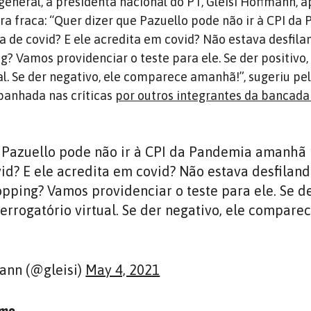
general, a presidenta nacional do PT, Gleisi Hoffmann, 
ra fraca: “Quer dizer que Pazuello pode não ir à CPI da
 de covid? E ele acredita em covid? Não estava desfil
? Vamos providenciar o teste para ele. Se der positivo,
al. Se der negativo, ele comparece amanhã!”, sugeriu pe
mpanhada nas críticas
por outros integrantes da bancada
 Pazuello pode não ir à CPI da Pandemia amanhã
vid? E ele acredita em covid? Não estava desfilan
pping? Vamos providenciar o teste para ele. Se d
nterrogatório virtual. Se der negativo, ele compare
ann (@gleisi)
May 4, 2021