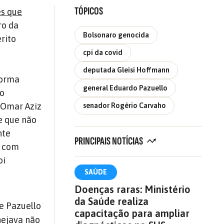
TÓPICOS
es que
ro da
Bolsonaro genocida
rito
cpi da covid
deputada Gleisi Hoffmann
forma
general Eduardo Pazuello
vo
r Omar Aziz
senador Rogério Carvaho
de que não
nte
PRINCIPAIS NOTÍCIAS
á com
oi
SAÚDE
Doenças raras: Ministério
da Saúde realiza
e Pazuello
capacitação para ampliar
nejava não