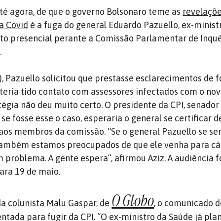
até agora, de que o governo Bolsonaro teme as
revelaçõ
a Covid
é a fuga do general Eduardo Pazuello, ex-minist
to presencial perante a Comissão Parlamentar de Inqué
.
4), Pazuello solicitou que prestasse esclarecimentos de 
 teria tido contato com assessores infectados com o no
atégia não deu muito certo. O presidente da CPI, senado
 se fosse esse o caso, esperaria o general se certificar 
 aos membros da comissão. “Se o general Pazuello se se
também estamos preocupados de que ele venha para c
 problema. A gente espera”, afirmou Aziz. A audiência f
ara 19 de maio.
O Globo
a colunista Malu Gaspar, de
, o comunicado d
ntada para fugir da CPI. “O ex-ministro da Saúde já pla