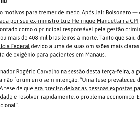
smo
 motivos para tremer de medo. Após Jair Bolsonaro —
ada por seu ex-ministro Luiz Henrique Mandetta na CPI
ontado como o principal responsável pela gestão crimi
ou mais de 408 mil brasileiros à morte. Tanto que
saiu 
ícia Federal
devido a uma de suas omissões mais claras:
lta de oxigênio para pacientes em Manaus.
nador Rogério Carvalho na sessão desta terça-feira, a 
 não foi um erro sem intenção: “Uma tese prevaleceu 
 A tese de que
era preciso deixar as pessoas expostas pa
idade
e resolver, rapidamente, o problema econômico. E 
cional”.