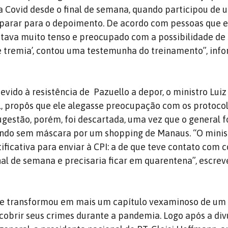
 Covid desde o final de semana, quando participou de
reparar para o depoimento. De acordo com pessoas que 
stava muito tenso e preocupado com a possibilidade de 
le tremia’, contou uma testemunha do treinamento”, inf
evido à resistência de Pazuello a depor, o ministro Lui
l, propôs que ele alegasse preocupação com os protoco
ugestão, porém, foi descartada, uma vez que o general f
do sem máscara por um shopping de Manaus. “O ministr
ificativa para enviar à CPI: a de que teve contato com 
al de semana e precisaria ficar em quarentena”, escrev
 se transformou em mais um capítulo vexaminoso de um
obrir seus crimes durante a pandemia. Logo após a di