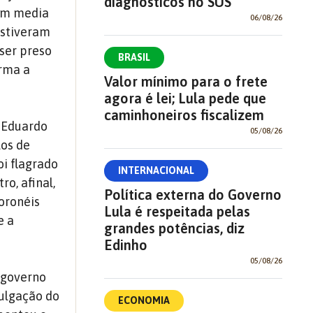
diagnósticos no SUS
 um media
06/08/26
estiveram
ser preso
BRASIL
orma a
Valor mínimo para o frete
agora é lei; Lula pede que
caminhoneiros fiscalizem
z Eduardo
05/08/26
los de
oi flagrado
INTERNACIONAL
o, afinal,
Política externa do Governo
coronéis
Lula é respeitada pelas
e a
grandes potências, diz
Edinho
05/08/26
 governo
vulgação do
ECONOMIA