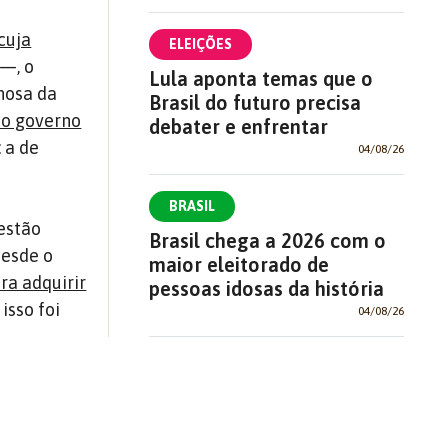
cuja
ELEIÇÕES
—, o
Lula aponta temas que o
nosa da
Brasil do futuro precisa
do governo
debater e enfrentar
 a de
04/08/26
BRASIL
gestão
Brasil chega a 2026 com o
desde o
maior eleitorado de
ra adquirir
pessoas idosas da história
isso foi
04/08/26