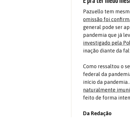
É pra ter medo me
Pazuello tem mesmo
omissão foi confirm
general pode ser ap
pandemia que já lev
investigado pela Pol
inação diante da fa
Como ressaltou o se
federal da pandemia
início da pandemia.
naturalmente imun
feito de forma inten
Da Redação