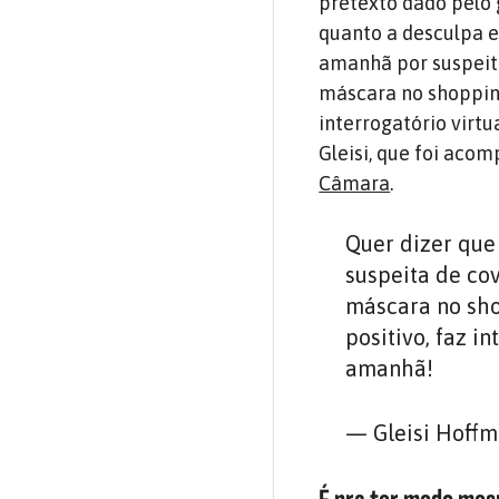
pretexto dado pelo 
quanto a desculpa e
amanhã por suspeita
máscara no shopping
interrogatório virtu
Gleisi, que foi aco
Câmara
.
Quer dizer que
suspeita de co
máscara no sho
positivo, faz i
amanhã!
— Gleisi Hoffm