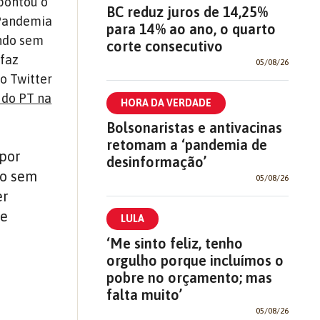
apontou o
BC reduz juros de 14,25%
 Pandemia
para 14% ao ano, o quarto
ando sem
corte consecutivo
 faz
05/08/26
lo Twitter
 do PT na
HORA DA VERDADE
Bolsonaristas e antivacinas
retomam a ‘pandemia de
 por
desinformação’
do sem
05/08/26
er
ce
LULA
‘Me sinto feliz, tenho
orgulho porque incluímos o
pobre no orçamento; mas
falta muito’
05/08/26