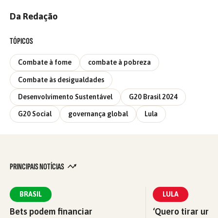
Da Redação
TÓPICOS
Combate à fome
combate à pobreza
Combate às desigualdades
Desenvolvimento Sustentável
G20 Brasil 2024
G20 Social
governança global
Lula
PRINCIPAIS NOTÍCIAS
BRASIL
LULA
Bets podem financiar
‘Quero tirar uma