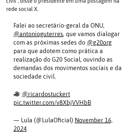
civil”, disse o presidente em uma postagem na
rede social X.
Falei ao secretário-geral da ONU,
@antonioguterres
, que vamos dialogar
com as próximas sedes do
@g20org
para que adotem como prática a
realização do G20 Social, ouvindo as
demandas dos movimentos sociais e da
sociedade civil.
@ricardostuckert
pic.twitter.com/v8XbjVVHbB
— Lula (@LulaOficial)
November 16,
2024