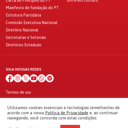
Carta de Princípios do PT
Entre em contato
Manifesto de Fundação do PT
Estrutura Partidária
Comissão Executiva Nacional
Diretório Nacional
Secretarias e Setoriais
Diretórios Estaduais
SIGA NOSSAS REDES
Termos de uso
Política de privacidade
© 2010 - 2026
Utilizamos cookies essenciais e tecnologias semelhantes de
Partido dos Trabalhadores Todos os direitos reservados
acordo com a nossa
Política de Privacidade
e, ao continuar
navegando, você concorda com estas condições.