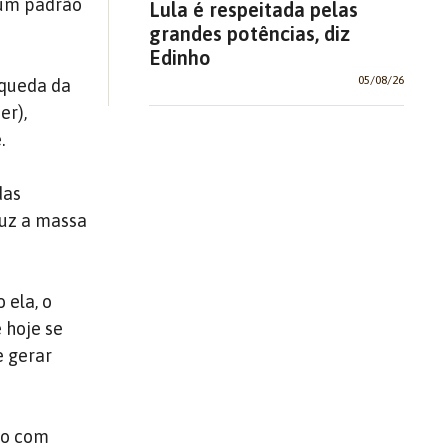
é um padrão
Lula é respeitada pelas
grandes potências, diz
Edinho
05/08/26
 queda da
er),
.
das
duz a massa
 ela, o
 hoje se
e gerar
ão com