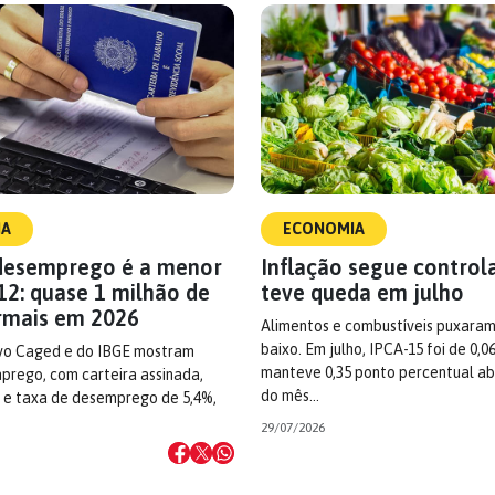
IA
ECONOMIA
desemprego é a menor
Inflação segue control
12: quase 1 milhão de
teve queda em julho
rmais em 2026
Alimentos e combustíveis puxaram
baixo. Em julho, IPCA-15 foi de 0,0
vo Caged e do IBGE mostram
manteve 0,35 ponto percentual ab
prego, com carteira assinada,
do mês…
a e taxa de desemprego de 5,4%,
29/07/2026