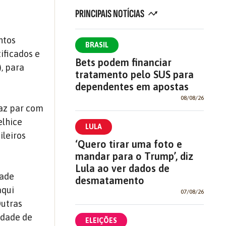
PRINCIPAIS NOTÍCIAS
ntos
BRASIL
ificados e
Bets podem financiar
, para
tratamento pelo SUS para
dependentes em apostas
08/08/26
faz par com
elhice
LULA
leiros
‘Quero tirar uma foto e
mandar para o Trump’, diz
Lula ao ver dados de
dade
desmatamento
aqui
07/08/26
Outras
idade de
ELEIÇÕES