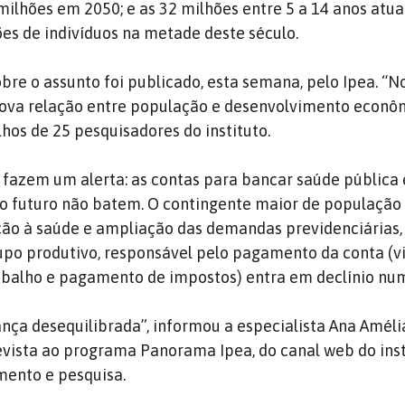
 milhões em 2050; e as 32 milhões entre 5 a 14 anos atua
ões de indivíduos na metade deste século.
obre o assunto foi publicado, esta semana, pelo Ipea. “
ova relação entre população e desenvolvimento econôm
lhos de 25 pesquisadores do instituto.
 fazem um alerta: as contas para bancar saúde pública 
no futuro não batem. O contingente maior de população 
ão à saúde e ampliação das demandas previdenciárias,
po produtivo, responsável pelo pagamento da conta (v
abalho e pagamento de impostos) entra em declínio num
ça desequilibrada”, informou a especialista Ana Améli
ista ao programa Panorama Ipea, do canal web do insti
mento e pesquisa.