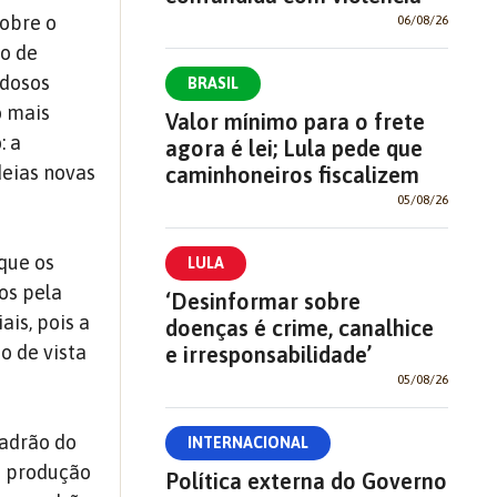
obre o
06/08/26
to de
idosos
BRASIL
o mais
Valor mínimo para o frete
: a
agora é lei; Lula pede que
deias novas
caminhoneiros fiscalizem
05/08/26
que os
LULA
os pela
‘Desinformar sobre
is, pois a
doenças é crime, canalhice
o de vista
e irresponsabilidade’
05/08/26
padrão do
INTERNACIONAL
a produção
Política externa do Governo