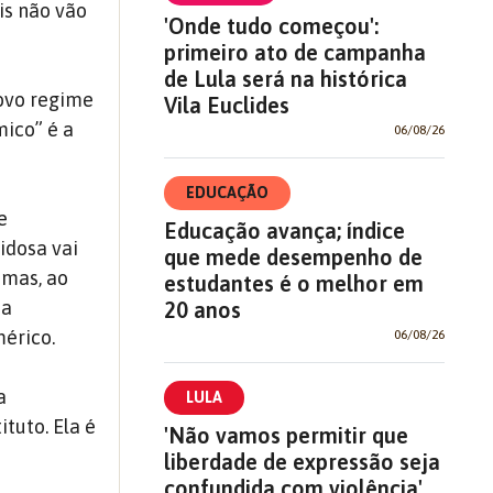
is não vão
'Onde tudo começou':
primeiro ato de campanha
de Lula será na histórica
Novo regime
Vila Euclides
ico” é a
06/08/26
EDUCAÇÃO
e
Educação avança; índice
idosa vai
que mede desempenho de
 mas, ao
estudantes é o melhor em
ia
20 anos
érico.
06/08/26
a
LULA
tuto. Ela é
'Não vamos permitir que
liberdade de expressão seja
confundida com violência'