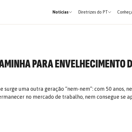
Notícias
Diretrizes do PT
Conheça
 CAMINHA PARA ENVELHECIMENTO 
O
o e surge uma outra geração “nem-nem”: com 50 anos, 
permanecer no mercado de trabalho, nem consegue se a