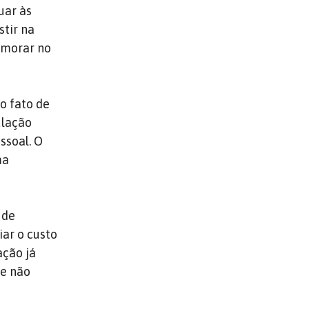
uar às
tir na
demorar no
o fato de
ulação
ssoal. O
ma
 de
iar o custo
ação já
ue não