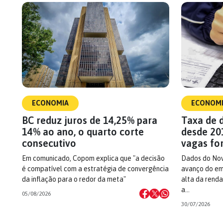
ECONOMIA
ECONOM
BC reduz juros de 14,25% para
Taxa de 
14% ao ano, o quarto corte
desde 20
consecutivo
vagas fo
Em comunicado, Copom explica que "a decisão
Dados do No
é compatível com a estratégia de convergência
avanço do em
da inflação para o redor da meta"
alta da rend
a…
05/08/2026
30/07/2026