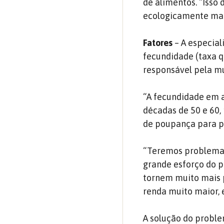
de alimentos. “Isso
ecologicamente mais
Fatores
– A especial
fecundidade (taxa q
responsável pela mu
“A fecundidade em 
décadas de 50 e 60,
de poupança para pa
“Teremos problemas 
grande esforço do p
tornem muito mais 
renda muito maior, e
A solução do proble