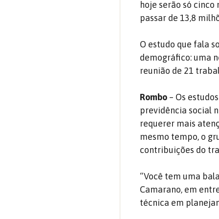
hoje serão só cinco
passar de 13,8 milh
O estudo que fala s
demográfico: uma n
reunião de 21 traba
Rombo
– Os estudos
previdência social 
requerer mais atenç
mesmo tempo, o gru
contribuições do tr
“Você tem uma balan
Camarano, em entrev
técnica em planeja