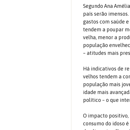
Segundo Ana Amélia
país serão imensos.
gastos com saúde e 
tendem a poupar men
velha, menor a pro
população envelhec
– atitudes mais pre
Há indicativos de r
velhos tendem a co
população mais jove
idade mais avançada
político – o que int
O impacto positivo,
consumo do idoso é