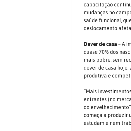
capacitação contin
mudanças no campo 
saúde funcional, qu
deslocamento afeta 
Dever de casa
– A i
quase 70% dos nasc
mais pobre, sem rec
dever de casa hoje,
produtiva e competi
“Mais investimento
entrantes (no merca
do envelhecimento”,
começa a produzir 
estudam e nem traba