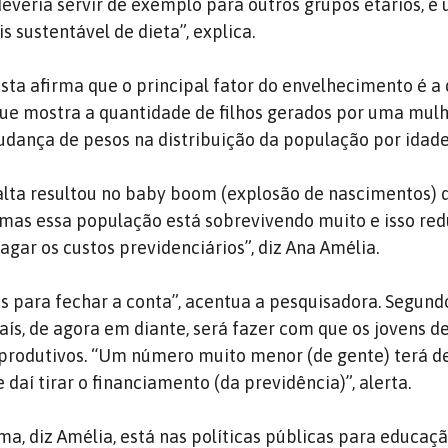
 deveria servir de exemplo para outros grupos etários, 
 sustentável de dieta”, explica.
ista afirma que o principal fator do envelhecimento é a
ue mostra a quantidade de filhos gerados por uma mulh
dança de pesos na distribuição da população por idade
alta resultou no baby boom (explosão de nascimentos) 
 mas essa população está sobrevivendo muito e isso re
gar os custos previdenciários”, diz Ana Amélia.
para fechar a conta”, acentua a pesquisadora. Segundo
aís, de agora em diante, será fazer com que os jovens de
produtivos. “Um número muito menor (de gente) terá d
 daí tirar o financiamento (da previdência)”, alerta.
ma, diz Amélia, está nas políticas públicas para educaç