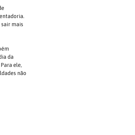
de
entadoria.
 sair mais
mbém
dia da
 Para ele,
uldades não