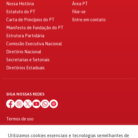
Nossa História
Área PT
Estatuto do PT
Filie-se
Carta de Princípios do PT
Entre em contato
Manifesto de Fundação do PT
Estrutura Partidária
Comissão Executiva Nacional
Diretório Nacional
Secretarias e Setoriais
Diretórios Estaduais
SIGA NOSSAS REDES
Termos de uso
Política de privacidade
© 2010 - 2026
Utilizamos cookies essenciais e tecnologias semelhantes de