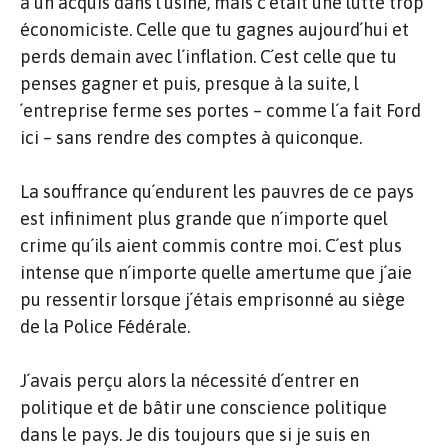
à un acquis dans l´usine, mais c´était une lutte trop
économiciste. Celle que tu gagnes aujourd´hui et
perds demain avec l´inflation. C´est celle que tu
penses gagner et puis, presque à la suite, l
´entreprise ferme ses portes – comme l´a fait Ford
ici – sans rendre des comptes à quiconque.
La souffrance qu´endurent les pauvres de ce pays
est infiniment plus grande que n´importe quel
crime qu´ils aient commis contre moi. C´est plus
intense que n´importe quelle amertume que j´aie
pu ressentir lorsque j´étais emprisonné au siège
de la Police Fédérale.
J´avais perçu alors la nécessité d´entrer en
politique et de bâtir une conscience politique
dans le pays. Je dis toujours que si je suis en