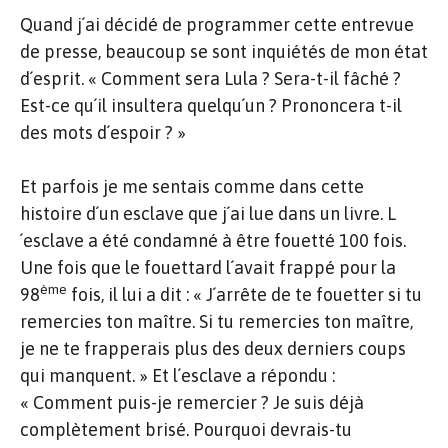
Quand j´ai décidé de programmer cette entrevue
de presse, beaucoup se sont inquiétés de mon état
d´esprit. « Comment sera Lula ? Sera-t-il fâché ?
Est-ce qu´il insultera quelqu´un ? Prononcera t-il
des mots d´espoir ? »
Et parfois je me sentais comme dans cette
histoire d´un esclave que j´ai lue dans un livre. L
´esclave a été condamné à être fouetté 100 fois.
Une fois que le fouettard l´avait frappé pour la
ème
98
fois, il lui a dit : « J´arrête de te fouetter si tu
remercies ton maître. Si tu remercies ton maître,
je ne te frapperais plus des deux derniers coups
qui manquent. » Et l´esclave a répondu :
« Comment puis-je remercier ? Je suis déjà
complètement brisé. Pourquoi devrais-tu