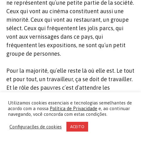
ne représentent qu´une petite partie de la société.
Ceux qui vont au cinéma constituent aussi une
minorité. Ceux qui vont au restaurant, un groupe
sélect. Ceux qui fréquentent les jolis parcs, qui
vont aux vernissages dans ce pays, qui
fréquentent les expositions, ne sont qu´un petit
groupe de personnes.
Pour la majorité, qu´elle reste là où elle est. Le tout
et pour tout, un travailleur, ça se doit de travailler.
Et le rôle des pauvres c´est d´attendre les
politiques d´aides sociales du gouvernement,
Utilizamos cookies essenciais e tecnologias semelhantes de
lorsqu´elles existent.
acordo com a nossa
Política de Privacidade
e, ao continuar
navegando, você concorda com estas condições.
De ce fait, je vous le dis, la journée d´avant-hier a
Configurações de cookies
ACEITO
été très gratifiante pour moi. Je suis reconnaissant
au ministre Fachin car il a accompli ce que nous