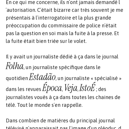
En ce qui me concerne, ils n´ont jamais demandé l
´autorisation. C´était bizarre car très souvent je me
présentais à l´interrogatoire et la plus grande
préoccupation du commissaire de police n´était
pas la question en soi mais la fuite à la presse. Et
la fuite était bien triée sur le volet.
Il y avait un journaliste dédié à ça dans le journal
Folha
, un journaliste spécifique dans le
Estadão
quotidien
, un journaliste « spécialisé »
Época
Veja
IstoÉ
dans les revues
,
,
; des
journalistes voués à ça dans toutes les chaines de
télé. Tout le monde s´en rappelle.
Dans combien de matières du principal journal
télévisé n´apparaissait pas l´image d´un oléoduc, d