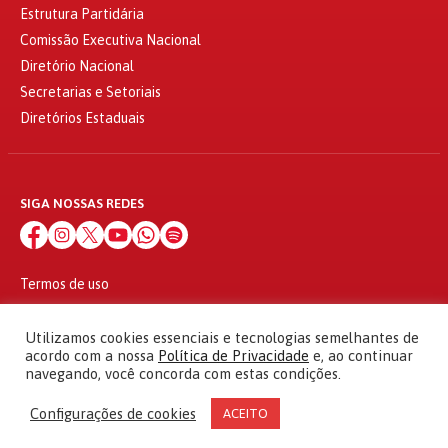
Estrutura Partidária
Comissão Executiva Nacional
Diretório Nacional
Secretarias e Setoriais
Diretórios Estaduais
SIGA NOSSAS REDES
Termos de uso
Política de privacidade
© 2010 - 2026
Utilizamos cookies essenciais e tecnologias semelhantes de
Partido dos Trabalhadores Todos os direitos reservados
acordo com a nossa
Política de Privacidade
e, ao continuar
navegando, você concorda com estas condições.
Configurações de cookies
ACEITO