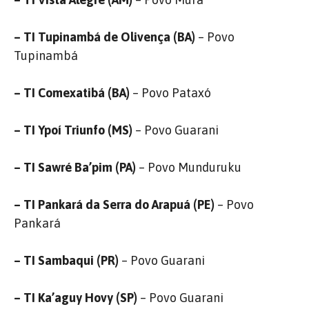
– TI Tupinambá de Olivença (BA)
– Povo
Tupinambá
– TI Comexatibá (BA)
– Povo Pataxó
– TI Ypoí Triunfo (MS)
– Povo Guarani
– TI Sawré Ba’pim (PA)
– Povo Munduruku
– TI Pankará da Serra do Arapuá (PE)
– Povo
Pankará
– TI Sambaqui (PR)
– Povo Guarani
– TI Ka’aguy Hovy (SP)
– Povo Guarani