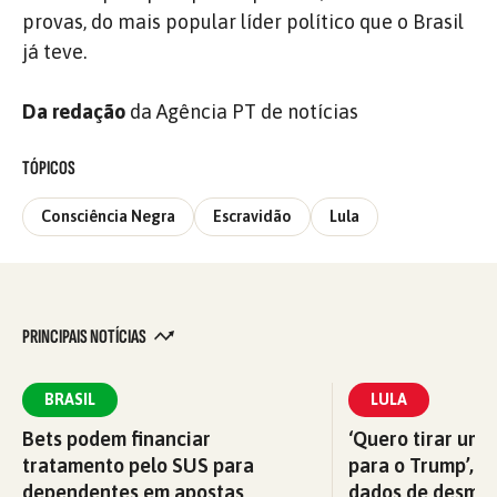
provas, do mais popular líder político que o Brasil
já teve.
Da redação
da Agência PT de notícias
TÓPICOS
Consciência Negra
Escravidão
Lula
PRINCIPAIS NOTÍCIAS
BRASIL
LULA
Bets podem financiar
‘Quero tirar uma
tratamento pelo SUS para
para o Trump’, di
dependentes em apostas
dados de desma