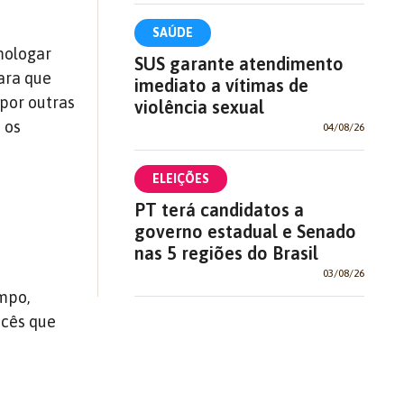
SAÚDE
mologar
SUS garante atendimento
para que
imediato a vítimas de
 por outras
violência sexual
 os
04/08/26
ELEIÇÕES
PT terá candidatos a
governo estadual e Senado
nas 5 regiões do Brasil
03/08/26
mpo,
ocês que