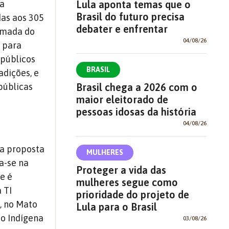
Lula aponta temas que o
da
Brasil do futuro precisa
das aos 305
debater e enfrentar
tomada do
04/08/26
e para
 públicos
BRASIL
adições, e
Brasil chega a 2026 com o
públicas
maior eleitorado de
pessoas idosas da história
04/08/26
a proposta
MULHERES
ua-se na
Proteger a vida das
de é
mulheres segue como
 TI
prioridade do projeto de
a, no Mato
Lula para o Brasil
po Indígena
03/08/26