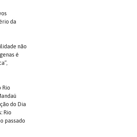
vos
ério da
ilidade não
ígenas é
a”,
o Rio
 Mandaú
nção do Dia
: Rio
no passado