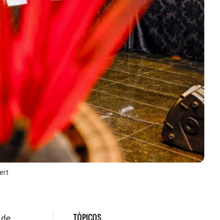
ert
TÓPICOS
 de