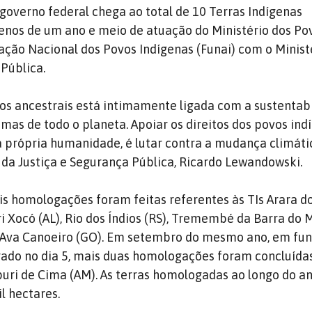
 governo federal chega ao total de 10 Terras Indígenas
os de um ano e meio de atuação do Ministério dos Po
ação Nacional dos Povos Indígenas (Funai) com o Minist
 Pública.
os ancestrais está intimamente ligada com a sustentab
 mas de todo o planeta. Apoiar os direitos dos povos ind
da própria humanidade, é lutar contra a mudança climátic
 da Justiça e Segurança Pública, Ricardo Lewandowski.
eis homologações foram feitas referentes às TIs Arara d
ri Xocó (AL), Rio dos Índios (RS), Tremembé da Barra do
e Ava Canoeiro (GO). Em setembro do mesmo ano, em fu
ado no dia 5, mais duas homologações foram concluídas
puri de Cima (AM). As terras homologadas ao longo do a
l hectares.