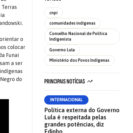
 Terras
cnpi
nia
wandowski.
comunidades indígenas
Conselho Nacional de Política
orientar o
Indigenista
mos colocar
Governo Lula
da Funai
Ministério dos Povos Indígenas
ssam a ser
 indígenas
o Negro do
PRINCIPAIS NOTÍCIAS
INTERNACIONAL
Política externa do Governo
Lula é respeitada pelas
grandes potências, diz
Edinho