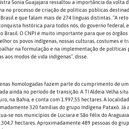
istra Sonia Guajajara ressaltou a importância da volta 
na no processo de criação de políticas públicas destina
Brasil e que falam mais de 274 línguas distintas. “A re
onquista histórica para todos nós, do governo federal, 
do Brasil. O CNPI é muito importante para que os órgãos
hor os povos indígenas, nossas culturas, costumes e tr
balhar na formulação e na implementação de políticas 
 aos modos de vida indígenas”, disse.
ígenas homologadas fazem parte do cumprimento de um
da ainda no período de transição. A TI Aldeia Velha sit
ro, na Bahia, e conta com 1.997,55 hectares. A localida
madamente 320 famílias do grupo Indígena Pataxó. Já a
tua-se nos municípios de Luciara e São Félix do Araguai
32.304,7 hectares. Aproximadamente 489 pessoas do gru