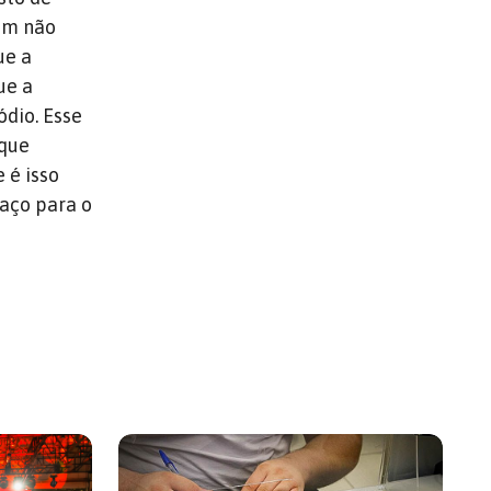
bém não
ue a
ue a
ódio. Esse
 que
 é isso
paço para o