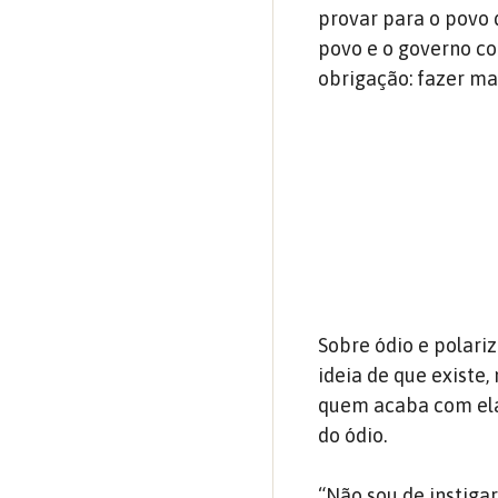
provar para o povo 
povo e o governo co
obrigação: fazer mai
Sobre ódio e polari
ideia de que existe,
quem acaba com ela 
do ódio.
“Não sou de instiga