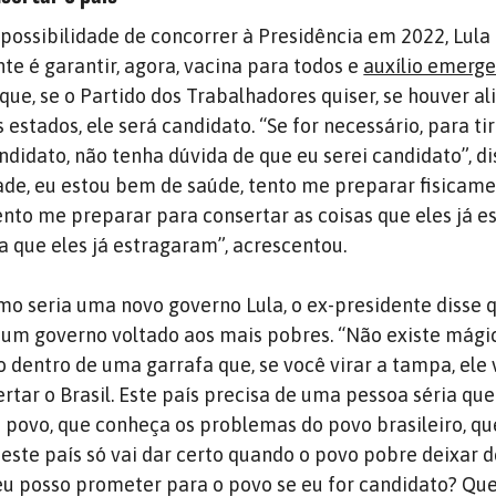
possibilidade de concorrer à Presidência em 2022, Lul
te é garantir, agora, vacina para todos e
auxílio emerge
que, se o Partido dos Trabalhadores quiser, se houver al
s estados, ele será candidato. “Se for necessário, para tir
ndidato, não tenha dúvida de que eu serei candidato”, di
ade, eu estou bem de saúde, tento me preparar fisicame
ento me preparar para consertar as coisas que eles já e
a que eles já estragaram”, acrescentou.
mo seria uma novo governo Lula, o ex-presidente disse q
 um governo voltado aos mais pobres. “Não existe mági
 dentro de uma garrafa que, se você virar a tampa, ele 
rtar o Brasil. Este país precisa de uma pessoa séria que
o povo, que conheça os problemas do povo brasileiro, q
este país só vai dar certo quando o povo pobre deixar d
eu posso prometer para o povo se eu for candidato? Qu