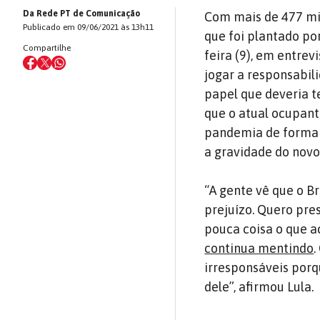
Da Rede PT de Comunicação
Com mais de 477 mil
Publicado em 09/06/2021 às 13h11
que foi plantado por
Compartilhe
feira (9), em entrev
jogar a responsabi
papel que deveria t
que o atual ocupant
pandemia de forma
a gravidade do novo
“A gente vê que o Br
prejuízo. Quero pre
pouca coisa o que a
continua mentindo
.
irresponsáveis por
dele”, afirmou Lula.