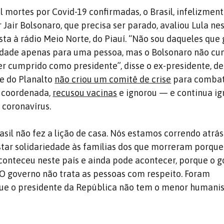
 mortes por Covid-19 confirmadas, o Brasil, infelizment
 Jair Bolsonaro, que precisa ser parado, avaliou Lula ne
ista à rádio Meio Norte, do Piauí. “Não sou daqueles que
lidade apenas para uma pessoa, mas o Bolsonaro não cu
er cumprido como presidente”, disse o ex-presidente, d
e do Planalto
não criou um comitê de crise
para combat
 coordenada,
recusou vacinas
e ignorou — e continua i
 coronavírus.
asil não fez a lição de casa. Nós estamos correndo atrás
star solidariedade às famílias dos que morreram porque
conteceu neste país e ainda pode acontecer, porque o 
 O governo não trata as pessoas com respeito. Foram
que o presidente da República não tem o menor humani