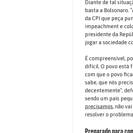
Diante de tal situaç
basta a Bolsonaro. “
da CPI que peça pu
impeachment e colo
presidente da Repúb
jogar a sociedade co
É compreensível, po
difícil. O povo est
com que o povo fica
sabe, que nós preci
decentemente”, defen
sendo um país peque
precisamos
, não va
resolver o problema
Preparado para con