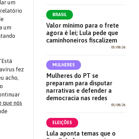
 dar um
relatório
BRASIL
de
Valor mínimo para o frete
ha um
agora é lei; Lula pede que
ntando
caminhoneiros fiscalizem
05/08/26
“Está
MULHERES
avírus fez
Mulheres do PT se
eu acho,
preparam para disputar
do
narrativas e defender a
continuar
democracia nas redes
 que nós
05/08/26
ode
ELEIÇÕES
Lula aponta temas que o