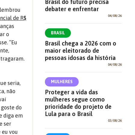
Brasil do futuro precisa
debater e enfrentar
a lembrou
04/08/26
ncial de R$
ianças
BRASIL
ar o
sse. “Eu
Brasil chega a 2026 com o
maior eleitorado de
nte,
pessoas idosas da história
stragaram.
04/08/26
MULHERES
ue seria,
ca, não
Proteger a vida das
mulheres segue como
vai
prioridade do projeto de
 goste do
Lula para o Brasil
ue diga em
03/08/26
e ser
e eu vou