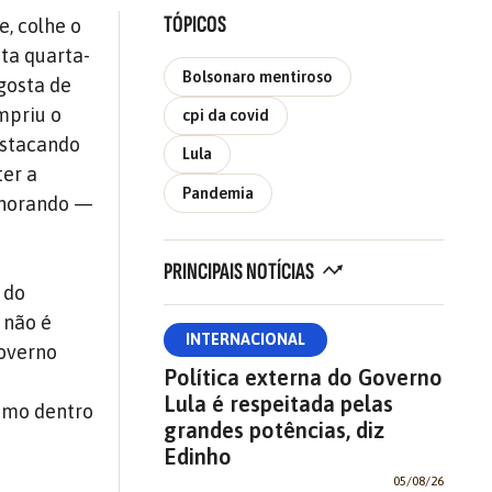
TÓPICOS
e, colhe o
sta quarta-
Bolsonaro mentiroso
 gosta de
mpriu o
cpi da covid
estacando
Lula
er a
Pandemia
gnorando —
PRINCIPAIS NOTÍCIAS
 do
 não é
INTERNACIONAL
governo
Política externa do Governo
Lula é respeitada pelas
smo dentro
grandes potências, diz
Edinho
05/08/26