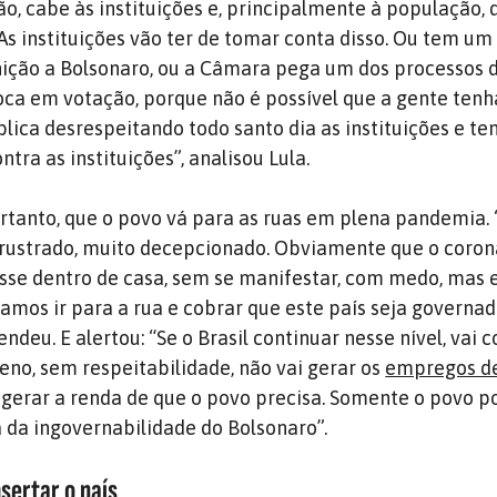
ão, cabe às instituições e, principalmente à população,
As instituições vão ter de tomar conta disso. Ou tem um 
nição a Bolsonaro, ou a Câmara pega um dos processos 
ca em votação, porque não é possível que a gente ten
lica desrespeitando todo santo dia as instituições e te
ntra as instituições”, analisou Lula.
rtanto, que o povo vá para as ruas em plena pandemia. 
á frustrado, muito decepcionado. Obviamente que o coron
sse dentro de casa, sem se manifestar, com medo, mas 
samos ir para a rua e cobrar que este país seja governa
deu. E alertou: “Se o Brasil continuar nesse nível, vai 
no, sem respeitabilidade, não vai gerar os
empregos de
i gerar a renda de que o povo precisa. Somente o povo p
 da ingovernabilidade do Bolsonaro”.
sertar o país