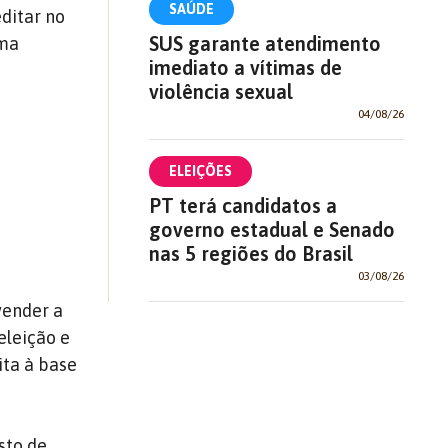
SAÚDE
editar no
SUS garante atendimento
uma
imediato a vítimas de
violência sexual
04/08/26
ELEIÇÕES
PT terá candidatos a
governo estadual e Senado
nas 5 regiões do Brasil
03/08/26
vender a
eleição e
ita à base
sto de