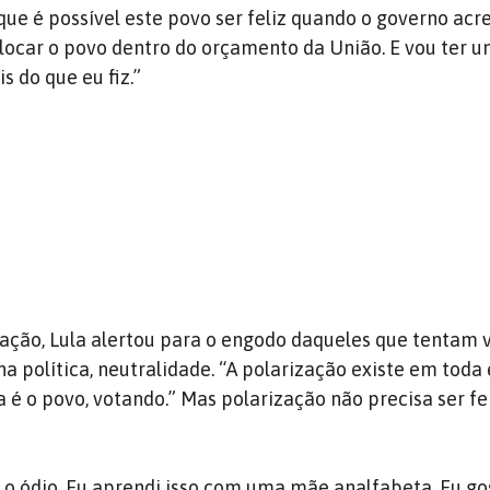
que é possível este povo ser feliz quando o governo acr
locar o povo dentro do orçamento da União. E vou ter 
s do que eu fiz.”
zação, Lula alertou para o engodo daqueles que tentam 
 na política, neutralidade. “A polarização existe em toda 
é o povo, votando.” Mas polarização não precisa ser fe
r o ódio. Eu aprendi isso com uma mãe analfabeta. Eu go