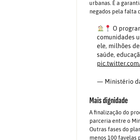
urbanas. É a garant
negados pela falta 
O program
comunidades u
ele, milhões d
saúde, educação
pic.twitter.c
— Ministério 
Mais dignidade
A finalização do pr
parceria entre o Min
Outras fases do pl
menos 100 favelas 