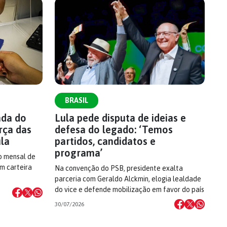
BRASIL
ada do
Lula pede disputa de ideias e
rça das
defesa do legado: ‘Temos
ula
partidos, candidatos e
programa’
o mensal de
om carteira
Na convenção do PSB, presidente exalta
parceria com Geraldo Alckmin, elogia lealdade
do vice e defende mobilização em favor do país
30/07/2026