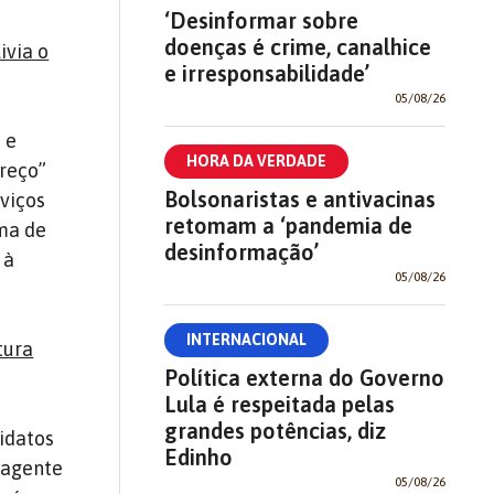
‘Desinformar sobre
doenças é crime, canalhice
ivia o
e irresponsabilidade’
05/08/26
 e
HORA DA VERDADE
reço”
Bolsonaristas e antivacinas
rviços
retomam a ‘pandemia de
ema de
desinformação’
 à
05/08/26
INTERNACIONAL
tura
Política externa do Governo
Lula é respeitada pelas
grandes potências, diz
idatos
Edinho
 agente
05/08/26