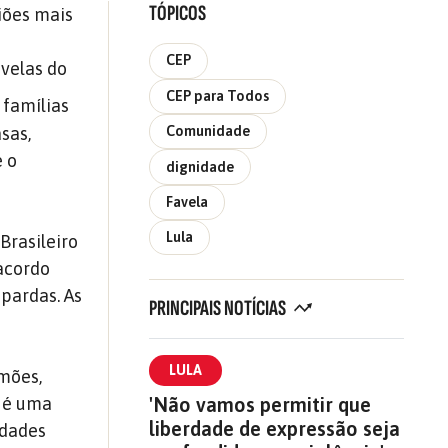
TÓPICOS
iões mais
CEP
velas do
CEP para Todos
 famílias
Comunidade
sas,
e o
dignidade
Favela
Lula
Brasileiro
 acordo
pardas. As
PRINCIPAIS NOTÍCIAS
LULA
imões,
s é uma
'Não vamos permitir que
liberdade de expressão seja
idades