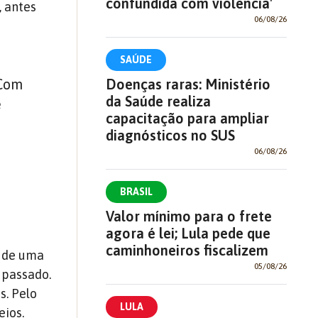
confundida com violência'
, antes
06/08/26
SAÚDE
 Com
Doenças raras: Ministério
da Saúde realiza
e
capacitação para ampliar
diagnósticos no SUS
06/08/26
BRASIL
Valor mínimo para o frete
agora é lei; Lula pede que
caminhoneiros fiscalizem
o de uma
05/08/26
o passado.
s. Pelo
LULA
eios.