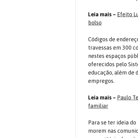
Leia mais –
Efeito L
bolso
Códigos de endereço
travessas em 300 c
nestes espaços públ
oferecidos pelo Sis
educação, além de d
empregos.
Leia mais –
Paulo Te
familiar
Para se ter ideia d
morem nas comunida