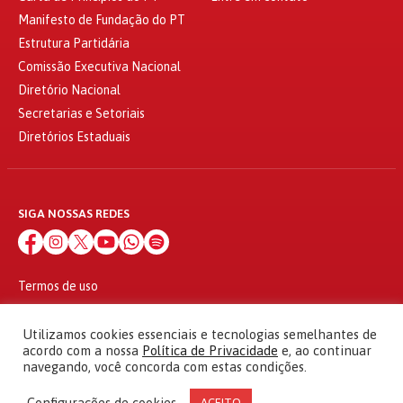
Manifesto de Fundação do PT
Estrutura Partidária
Comissão Executiva Nacional
Diretório Nacional
Secretarias e Setoriais
Diretórios Estaduais
SIGA NOSSAS REDES
Termos de uso
Política de privacidade
© 2010 - 2026
Utilizamos cookies essenciais e tecnologias semelhantes de
Partido dos Trabalhadores Todos os direitos reservados
acordo com a nossa
Política de Privacidade
e, ao continuar
navegando, você concorda com estas condições.
Configurações de cookies
ACEITO