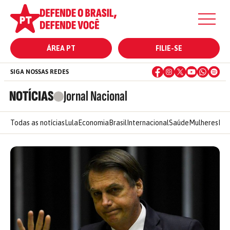
ÁREA PT
FILIE-SE
SIGA NOSSAS REDES
NOTÍCIAS
Jornal Nacional
Todas as notícias
Lula
Economia
Brasil
Internacional
Saúde
Mulheres
Ele