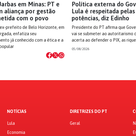
Jarbas em Minas: PT e
Política externa do Go
m aliança por gestão
Lula é respeitada pela
etida com o povo
potências, diz Edinho
 ex-prefeito de Belo Horizonte, em
Presidente do PT afirma que Gove
argada, enfatiza seu
vai se submeter ao autoritarismo 
nto já conhecido com a ética e a
acerta ao defender o PIX, as riqu
 popular
05/08/2026
NOTÍCIAS
DIRETRIZES DO PT
C
Lula
Geral
N
Economia
E