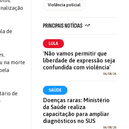
otos,
Violência policial
inalização
PRINCIPAIS NOTÍCIAS
la de
LULA
'Não vamos permitir que
s,
liberdade de expressão seja
ou na morte
confundida com violência'
pela
06/08/26
SAÚDE
tário de
Doenças raras: Ministério
e
da Saúde realiza
capacitação para ampliar
diagnósticos no SUS
06/08/26