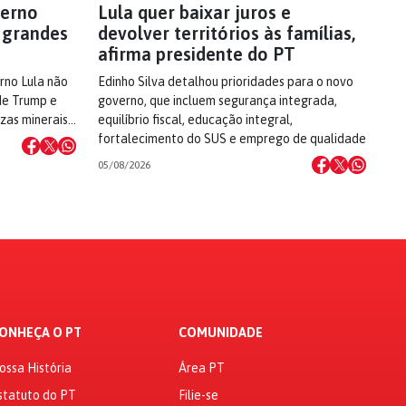
verno
Lula quer baixar juros e
s grandes
devolver territórios às famílias,
afirma presidente do PT
rno Lula não
Edinho Silva detalhou prioridades para o novo
de Trump e
governo, que incluem segurança integrada,
ezas minerais…
equilíbrio fiscal, educação integral,
fortalecimento do SUS e emprego de qualidade
05/08/2026
ONHEÇA O PT
COMUNIDADE
ossa História
Área PT
statuto do PT
Filie-se