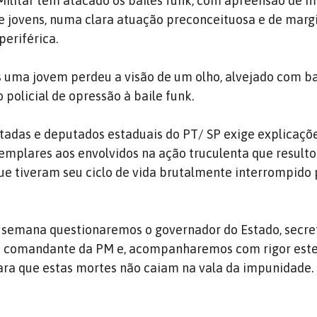
Militar têm atacado os bailes funk, com apreensão de m
e jovens, numa clara atuação preconceituosa e de marg
periférica.
 uma jovem perdeu a visão de um olho, alvejado com ba
policial de opressão à baile funk.
adas e deputados estaduais do PT/ SP exige explicaçõe
emplares aos envolvidos na ação truculenta que result
que tiveram seu ciclo de vida brutalmente interrompido 
a semana questionaremos o governador do Estado, secre
e comandante da PM e, acompanharemos com rigor est
ara que estas mortes não caiam na vala da impunidade.