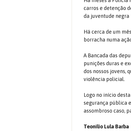
Há meses a Polícia 
carros e detenção d
da juventude negra 
Há cerca de um mês
borracha numa ação 
A Bancada das deput
punições duras e ex
dos nossos jovens, 
violência policial.
Logo no início dest
segurança pública 
assombroso caso, p
Teonilio Lula Barba