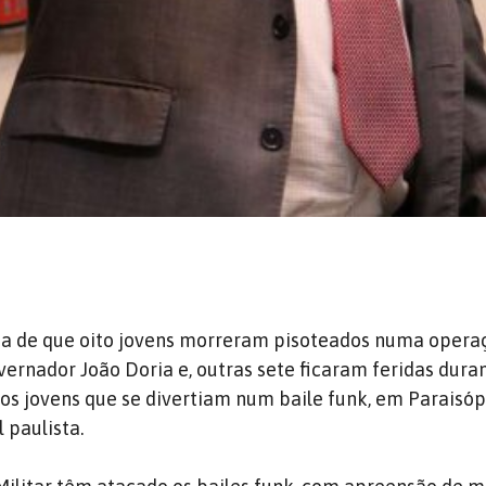
cia de que oito jovens morreram pisoteados numa opera
rnador João Doria e, outras sete ficaram feridas dura
aos jovens que se divertiam num baile funk, em Paraisópo
l paulista.