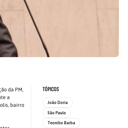
TÓPICOS
ção da PM,
nte a
João Doria
lis, bairro
São Paulo
Teonílio Barba