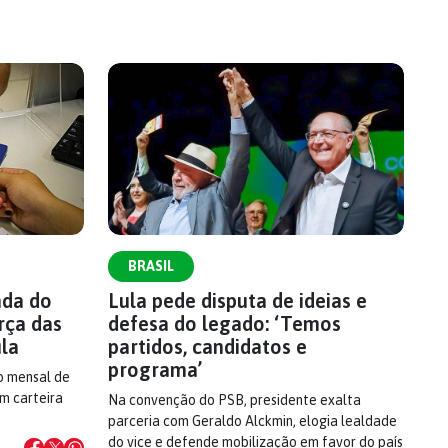
BRASIL
ada do
Lula pede disputa de ideias e
rça das
defesa do legado: ‘Temos
ula
partidos, candidatos e
programa’
o mensal de
om carteira
Na convenção do PSB, presidente exalta
parceria com Geraldo Alckmin, elogia lealdade
do vice e defende mobilização em favor do país