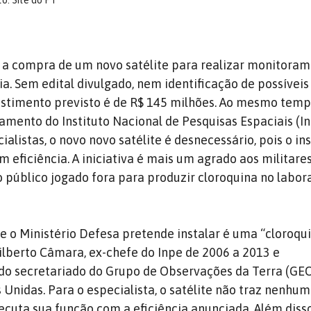
to: Site do PT
 a compra de um novo satélite para realizar monitora
a. Sem edital divulgado, nem identificação de possíveis
estimento previsto é de R$ 145 milhões. Ao mesmo temp
amento do Instituto Nacional de Pesquisas Espaciais (I
alistas, o novo novo satélite é desnecessário, pois o ins
eficiência. A iniciativa é mais um agrado aos militares
 público jogado fora para produzir cloroquina no labor
e o Ministério Defesa pretende instalar é uma “cloroqu
Gilberto Câmara, ex-chefe do Inpe de 2006 a 2013 e
do secretariado do Grupo de Observações da Terra (GEO
 Unidas. Para o especialista, o satélite não traz nenhu
ecuta sua função com a eficiência anunciada. Além diss