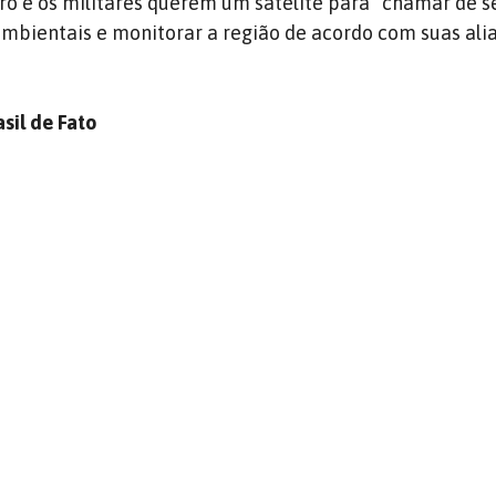
ro e os militares querem um satélite para “chamar de s
ambientais e monitorar a região de acordo com suas ali
sil de Fato