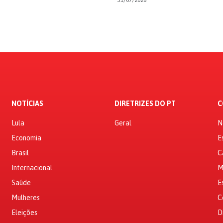
NOTÍCIAS
DIRETRIZES DO PT
C
Lula
Geral
N
Economia
E
Brasil
C
Internacional
M
Saúde
E
Mulheres
C
Eleições
D