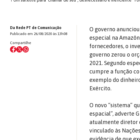
↑
Um satélite para "chamar de seu", desnecessário e ineficiente
Fo
Da Rede PT de Comunicação
O governo anunciou
Publicado em 26/08/2020 às 13h08
especial na Amazôni
Compartilhe
fornecedores, o inv
governo zerou o orç
2021. Segundo especi
cumpre a função com 
exemplo do dinheiro
Exército.
O novo “sistema” qu
espacial”, adverte 
atualmente diretor 
vinculado às Nações
evidência de que ex