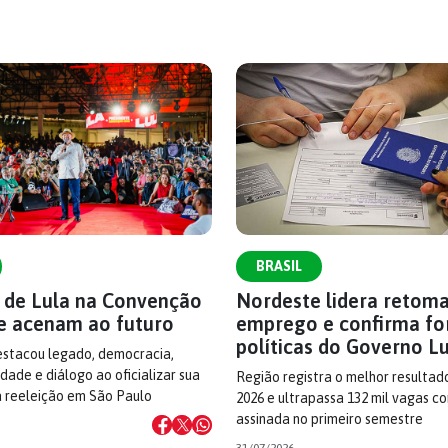
BRASIL
s de Lula na Convenção
Nordeste lidera retom
e acenam ao futuro
emprego e confirma fo
políticas do Governo L
estacou legado, democracia,
dade e diálogo ao oficializar sua
Região registra o melhor resultad
à reeleição em São Paulo
2026 e ultrapassa 132 mil vagas c
assinada no primeiro semestre
31/07/2026