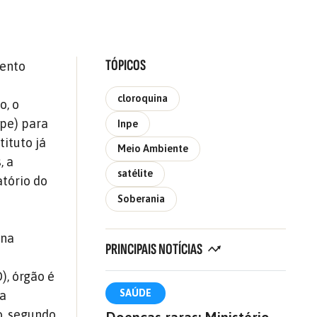
TÓPICOS
mento
cloroquina
o, o
npe) para
Inpe
tituto já
Meio Ambiente
, a
satélite
atório do
Soberania
ina
PRINCIPAIS NOTÍCIAS
), órgão é
SAÚDE
ma
o, segundo