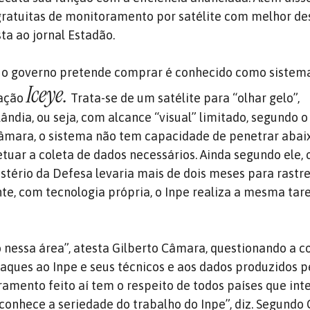
 gratuitas de monitoramento por satélite com melhor 
ta ao jornal Estadão.
o governo pretende comprar é conhecido como sistem
Iceye.
lação
Trata-se de um satélite para “olhar gelo”,
ândia, ou seja, com alcance “visual” limitado, segundo o
Câmara, o sistema não tem capacidade de penetrar abai
etuar a coleta de dados necessários. Ainda segundo ele, 
stério da Defesa levaria mais de dois meses para rastre
e, com tecnologia própria, o Inpe realiza a mesma tar
o nessa área”, atesta Gilberto Câmara, questionando a 
ataques ao Inpe e seus técnicos e aos dados produzidos p
oramento feito aí tem o respeito de todos países que in
onhece a seriedade do trabalho do Inpe”, diz. Segundo