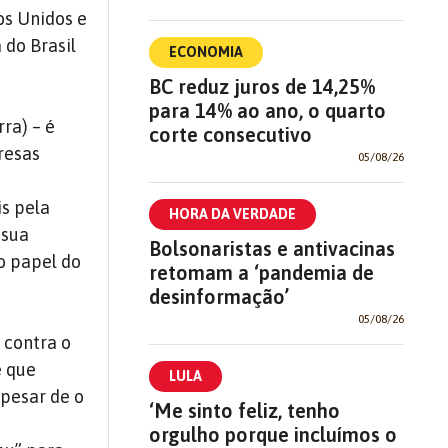
os Unidos e
 do Brasil
ECONOMIA
BC reduz juros de 14,25%
para 14% ao ano, o quarto
ra) – é
corte consecutivo
resas
05/08/26
is pela
HORA DA VERDADE
 sua
Bolsonaristas e antivacinas
o papel do
retomam a ‘pandemia de
desinformação’
05/08/26
 contra o
e que
LULA
apesar de o
‘Me sinto feliz, tenho
orgulho porque incluímos o