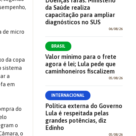
Doenças raras: Ministério
da Saúde realiza
desempenho,
capacitação para ampliar
diagnósticos no SUS
06/08/26
a de micro
BRASIL
Valor mínimo para o frete
xo da copa
agora é lei; Lula pede que
o sistema
caminhoneiros fiscalizem
ar a
05/08/26
efa em
INTERNACIONAL
Política externa do Governo
compra do
Lula é respeitada pelas
elo
grandes potências, diz
tegram o
Edinho
 Câmara, o
05/08/26