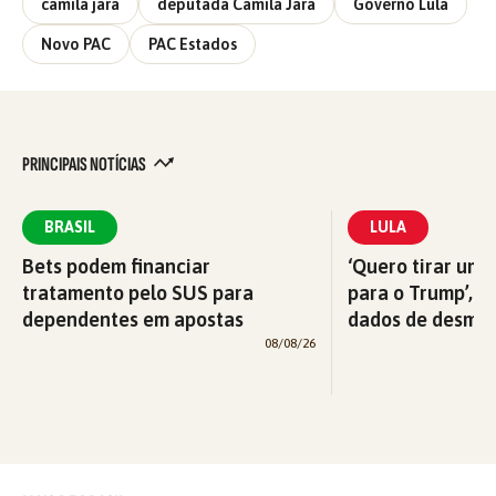
camila jara
deputada Camila Jara
Governo Lula
Novo PAC
PAC Estados
PRINCIPAIS NOTÍCIAS
BRASIL
LULA
Bets podem financiar
‘Quero tirar uma
tratamento pelo SUS para
para o Trump’, di
dependentes em apostas
dados de desma
08/08/26