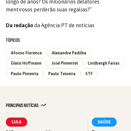
longo de anos? Os milionários delatores
mentirosos perderão suas regalias?”
Da redação
da Agência PT de notícias
TÓPICOS
Afonso Florence
Alexandre Padilha
Gleisi Hoffmann
José Pimentel
Lindbergh Farias
Paulo Pimenta
Paulo Teixeira
STF
PRINCIPAIS NOTÍCIAS
LULA
SAÚDE