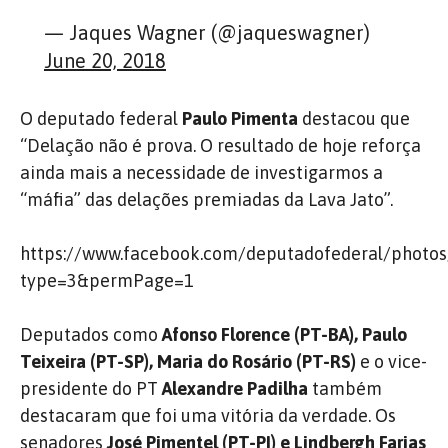
— Jaques Wagner (@jaqueswagner)
June 20, 2018
O deputado federal
Paulo Pimenta
destacou que
“Delação não é prova. O resultad
o de hoje reforça
ainda mais a necessidade de investigarmos a
“máfia” das delações premiadas da Lava Jato”.
https://www.facebook.com/deputadofederal/phot
type=3&permPage=1
Deputados como
Afonso Florence (PT-BA)
, Paulo
Teixeira (PT-SP), Maria do Rosário (PT-RS)
e o vice-
presidente do PT
Alexandre Padilha
também
destacaram que foi uma vitória da verdade. Os
senadores
José Pimentel (PT-PI) e
Lindbergh Farias