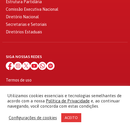
Estrutura Partidária
Comissão Executiva Nacional
Diretório Nacional
Secretarias e Setoriais
Diretórios Estaduais
SIGA NOSSAS REDES
Termos de uso
Política de privacidade
© 2010 - 2026
Utilizamos cookies essenciais e tecnologias semelhantes de
Partido dos Trabalhadores Todos os direitos reservados
acordo com a nossa
Política de Privacidade
e, ao continuar
navegando, você concorda com estas condições.
Configurações de cookies
ACEITO