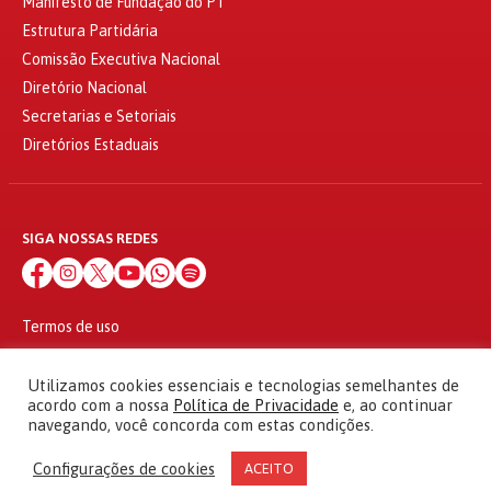
Manifesto de Fundação do PT
Estrutura Partidária
Comissão Executiva Nacional
Diretório Nacional
Secretarias e Setoriais
Diretórios Estaduais
SIGA NOSSAS REDES
Termos de uso
Política de privacidade
© 2010 - 2026
Utilizamos cookies essenciais e tecnologias semelhantes de
Partido dos Trabalhadores Todos os direitos reservados
acordo com a nossa
Política de Privacidade
e, ao continuar
navegando, você concorda com estas condições.
Configurações de cookies
ACEITO