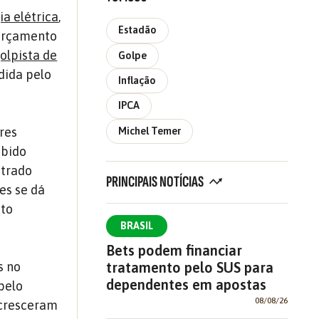
a elétrica
,
Estadão
 orçamento
olpista de
Golpe
dida pelo
Inflação
IPCA
res
Michel Temer
ubido
strado
PRINCIPAIS NOTÍCIAS
es se dá
sto
BRASIL
Bets podem financiar
tratamento pelo SUS para
s no
dependentes em apostas
pelo
08/08/26
 cresceram