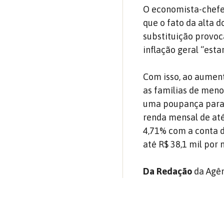
O economista-chefe
que o fato da alta d
substituição provo
inflação geral “est
Com isso, ao aumen
as famílias de men
uma poupança para 
renda mensal de até
4,71% com a conta d
até R$ 38,1 mil por
Da Redação
da Agên