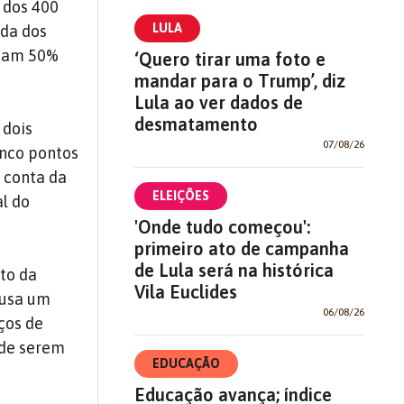
 dos 400
LULA
ida dos
entam 50%
‘Quero tirar uma foto e
mandar para o Trump’, diz
Lula ao ver dados de
desmatamento
 dois
07/08/26
inco pontos
r conta da
ELEIÇÕES
al do
'Onde tudo começou':
primeiro ato de campanha
de Lula será na histórica
to da
Vila Euclides
ausa um
06/08/26
ços de
s de serem
EDUCAÇÃO
Educação avança; índice