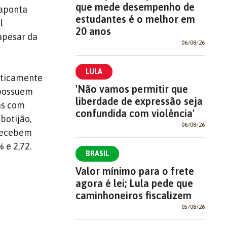
que mede desempenho de
 aponta
estudantes é o melhor em
l
20 anos
apesar da
06/08/26
LULA
sticamente
'Não vamos permitir que
 possuem
liberdade de expressão seja
as com
confundida com violência'
botijão,
06/08/26
 recebem
 e 2,72.
BRASIL
Valor mínimo para o frete
agora é lei; Lula pede que
caminhoneiros fiscalizem
05/08/26