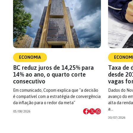
ECONOMIA
ECONOM
BC reduz juros de 14,25% para
Taxa de 
14% ao ano, o quarto corte
desde 20
consecutivo
vagas fo
Em comunicado, Copom explica que "a decisão
Dados do No
é compatível com a estratégia de convergência
avanço do em
da inflação para o redor da meta"
alta da rend
a…
05/08/2026
30/07/2026