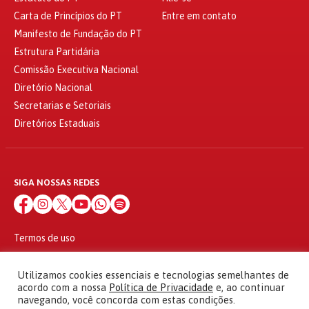
Carta de Princípios do PT
Entre em contato
Manifesto de Fundação do PT
Estrutura Partidária
Comissão Executiva Nacional
Diretório Nacional
Secretarias e Setoriais
Diretórios Estaduais
SIGA NOSSAS REDES
Termos de uso
Política de privacidade
© 2010 - 2026
Utilizamos cookies essenciais e tecnologias semelhantes de
Partido dos Trabalhadores Todos os direitos reservados
acordo com a nossa
Política de Privacidade
e, ao continuar
navegando, você concorda com estas condições.