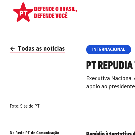
←
Todas as notícias
INTERNACIONAL
PT REPUDIA
Executiva Nacional 
apoio ao president
Foto: Site do PT
Repúdio à tentativa 
Da Rede PT de Comunicação