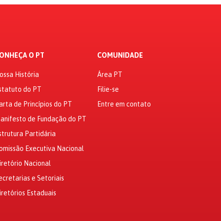
ONHEÇA O PT
COMUNIDADE
ossa História
Área PT
statuto do PT
Filie-se
arta de Princípios do PT
Entre em contato
anifesto de Fundação do PT
strutura Partidária
omissão Executiva Nacional
iretório Nacional
ecretarias e Setoriais
iretórios Estaduais