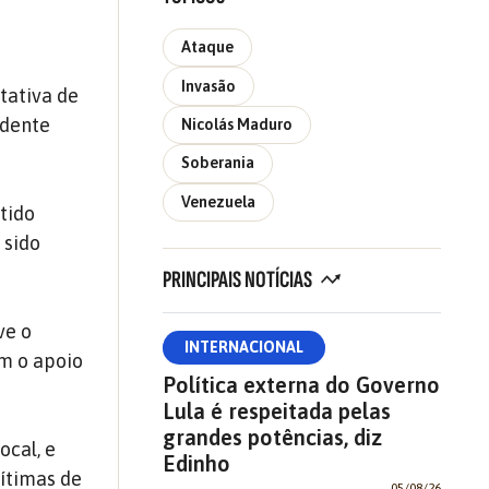
Ataque
Invasão
tativa de
idente
Nicolás Maduro
Soberania
Venezuela
tido
 sido
PRINCIPAIS NOTÍCIAS
ve o
INTERNACIONAL
om o apoio
Política externa do Governo
Lula é respeitada pelas
grandes potências, diz
ocal, e
Edinho
vítimas de
05/08/26