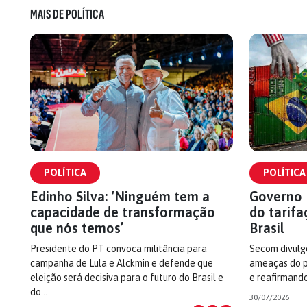
MAIS DE POLÍTICA
POLÍTICA
POLÍTICA
Edinho Silva: ‘Ninguém tem a
Governo 
capacidade de transformação
do tarifa
que nós temos’
Brasil
Presidente do PT convoca militância para
Secom divulg
campanha de Lula e Alckmin e defende que
ameaças do p
eleição será decisiva para o futuro do Brasil e
e reafirmando
do…
30/07/2026