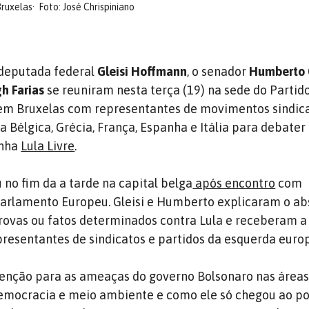
Bruxelas
Foto: José Chrispiniano
 deputada federal
Gleisi Hoffmann
, o senador
Humberto 
h Farias
se reuniram nesta terça (19) na sede do Partid
em Bruxelas com representantes de movimentos sindica
 Bélgica, Grécia, França, Espanha e Itália para debater
nha
Lula Livre
.
 no fim da a tarde na capital belga
após encontro
com
arlamento Europeu. Gleisi e Humberto explicaram o ab
ovas ou fatos determinados contra Lula e receberam a
presentantes de sindicatos e partidos da esquerda europ
enção para as ameaças do governo Bolsonaro nas áreas
democracia e meio ambiente e como ele só chegou ao p