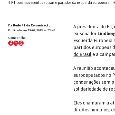
↑
PT com movimentos sociais e partidos da esquerda europeia em 
Da Rede PT de Comunicação
A presidenta do PT,
Publicado em 19/02/2019 às 20h43
ex-senador
Lindberg
Compartilhe
Esquerda Europeia 
partidos europeus da
do Brasil
e a campa
A reunião aconteceu
eurodeputados no P
condenações sem pr
solidariedade de re
Eles chamaram a at
direitos humano
s, 