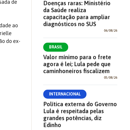
sada de
Doenças raras: Ministério
da Saúde realiza
capacitação para ampliar
diagnósticos no SUS
edade ao
06/08/26
ielle
ão do ex-
BRASIL
Valor mínimo para o frete
agora é lei; Lula pede que
caminhoneiros fiscalizem
05/08/26
INTERNACIONAL
Política externa do Governo
Lula é respeitada pelas
grandes potências, diz
Edinho