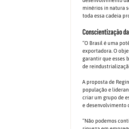
desenvolvimento da c
minérios in natura 
toda essa cadeia pr
Conscientização da
“O Brasil é uma pot
exportadora. O obje
garantir que esses 
de reindustrializaç
A proposta de Regin
população e lidera
criar um grupo de e
e desenvolvimento d
“Não podemos conti
riqueza em emprego,