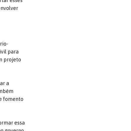
rtar esses
envolver
rio-
vil para
m projeto
ar a
também
de fomento
ormar essa
no governo