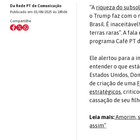
Da Rede PT de Comunicação
“A
riqueza do subsol
Publicado em 01/08/2025 às 18h06
o Trump faz com o m
Compartilhe
Brasil. É inaceitáve
terras raras”. A fa
programa Café PT da
Ele alertou para a 
entender o que está
Estados Unidos, Don
de criação de uma
F
estratégicos
, criti
cassação de seu fil
Leia mais:
Amorim, s
assim”