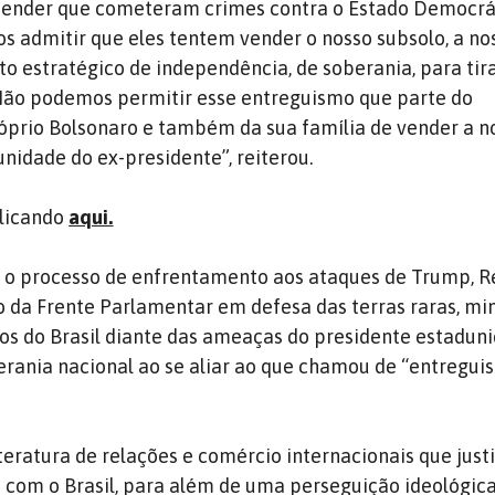
eender que cometeram crimes contra o Estado Democrá
s admitir que eles tentem vender o nosso subsolo, a no
to estratégico de independência, de soberania, para tira
“Não podemos permitir esse entreguismo que parte do
óprio Bolsonaro e também da sua família de vender a n
nidade do ex-presidente”, reiterou.
clicando
aqui.
m o processo de enfrentamento aos ataques de Trump, R
o da Frente Parlamentar em defesa das terras raras, mi
icos do Brasil diante das ameaças do presidente estadun
erania nacional ao se aliar ao que chamou de “entregu
eratura de relações e comércio internacionais que justi
com o Brasil, para além de uma perseguição ideológica