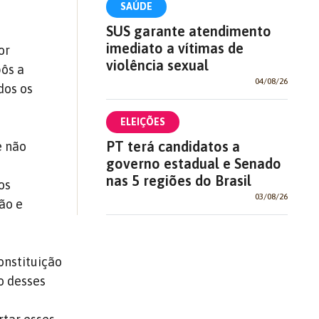
SAÚDE
SUS garante atendimento
imediato a vítimas de
or
violência sexual
pôs a
04/08/26
dos os
ELEIÇÕES
PT terá candidatos a
e não
governo estadual e Senado
nas 5 regiões do Brasil
os
03/08/26
ão e
onstituição
o desses