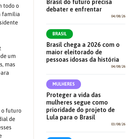
Brasil do futuro precisa
m todo o
debater e enfrentar
 família
04/08/26
sidente
BRASIL
Brasil chega a 2026 com o
e
maior eleitorado de
o de um
pessoas idosas da história
s, mas
04/08/26
para
MULHERES
Proteger a vida das
mulheres segue como
prioridade do projeto de
 o futuro
Lula para o Brasil
ial de
03/08/26
esses
e