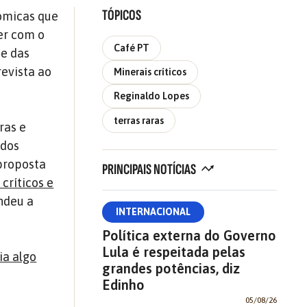
TÓPICOS
ômicas que
er com o
Café PT
 e das
revista ao
Minerais críticos
Reginaldo Lopes
terras raras
ras e
 dos
 proposta
PRINCIPAIS NOTÍCIAS
críticos e
endeu a
INTERNACIONAL
Política externa do Governo
Lula é respeitada pelas
ia algo
grandes potências, diz
Edinho
05/08/26