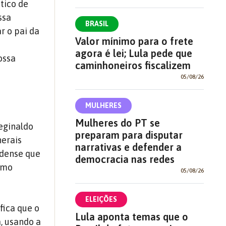
tico de
ssa
BRASIL
r o pai da
Valor mínimo para o frete
agora é lei; Lula pede que
ossa
caminhoneiros fiscalizem
05/08/26
MULHERES
Mulheres do PT se
eginaldo
preparam para disputar
nerais
narrativas e defender a
idense que
democracia nas redes
ismo
05/08/26
ELEIÇÕES
fica que o
Lula aponta temas que o
, usando a