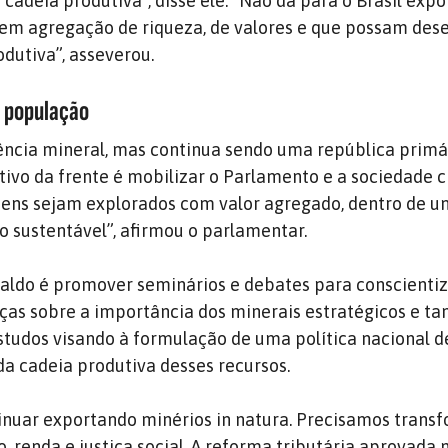
adeia produtiva”, disse ele. “Não dá para o Brasil expo
sem agregação de riqueza, de valores e que possam des
odutiva”, asseverou.
 população
ência mineral, mas continua sendo uma república primá
tivo da frente é mobilizar o Parlamento e a sociedade ci
bens sejam explorados com valor agregado, dentro de u
ão sustentável”, afirmou o parlamentar.
aldo é promover seminários e debates para conscientiz
nças sobre a importância dos minerais estratégicos e 
studos visando à formulação de uma política nacional 
a cadeia produtiva desses recursos.
nuar exportando minérios in natura. Precisamos transf
 renda e justiça social. A reforma tributária aprovada 