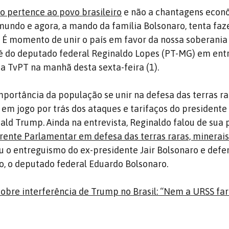
o pertence ao povo brasileiro
e não a chantagens econ
undo e agora, a mando da família Bolsonaro, tenta faz
l! É momento de unir o país em favor da nossa soberania
la é do deputado federal Reginaldo Lopes (PT-MG) em ent
 TvPT na manhã desta sexta-feira (1).
importância da população se unir na defesa das terras ra
 em jogo por trás dos ataques e tarifaços do presidente
ald Trump. Ainda na entrevista, Reginaldo falou de sua
rente Parlamentar em defesa das terras raras, minerais 
cou o entreguismo do ex-presidente Jair Bolsonaro e def
ho, o deputado federal Eduardo Bolsonaro.
obre interferência de Trump no Brasil: “Nem a URSS far