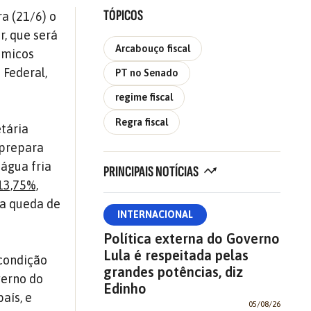
TÓPICOS
a (21/6) o
r, que será
Arcabouço fiscal
ômicos
 Federal,
PT no Senado
regime fiscal
Regra fiscal
tária
 prepara
água fria
PRINCIPAIS NOTÍCIAS
13,75%,
e a queda de
INTERNACIONAL
Política externa do Governo
Lula é respeitada pelas
 condição
grandes potências, diz
verno do
Edinho
aís, e
05/08/26