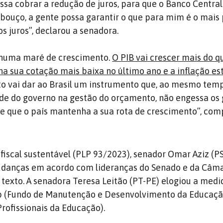
ssa cobrar a redução de juros, para que o Banco Centra
abouço, a gente possa garantir o que para mim é o mais
os juros”, declarou a senadora.
 numa maré de crescimento.
O PIB vai crescer mais do q
 na sua cotação mais baixa no último ano e a inflação es
to vai dar ao Brasil um instrumento que, ao mesmo te
de do governo na gestão do orçamento, não engessa os 
te que o país mantenha a sua rota de crescimento”, com
 fiscal sustentável (PLP 93/2023), senador Omar Aziz (P
mudanças em acordo com lideranças do Senado e da Câma
 texto. A senadora Teresa Leitão (PT-PE) elogiou a medi
b (Fundo de Manutenção e Desenvolvimento da Educaçã
Profissionais da Educação).