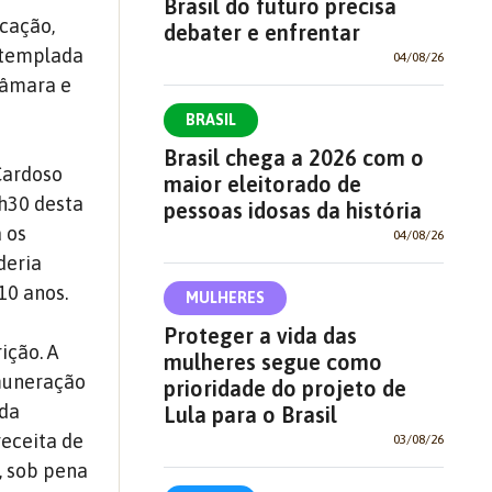
Brasil do futuro precisa
ucação,
debater e enfrentar
ntemplada
04/08/26
Câmara e
BRASIL
Brasil chega a 2026 com o
 Cardoso
maior eleitorado de
8h30 desta
pessoas idosas da história
a os
04/08/26
deria
10 anos.
MULHERES
Proteger a vida das
ição. A
mulheres segue como
emuneração
prioridade do projeto de
 da
Lula para o Brasil
receita de
03/08/26
, sob pena