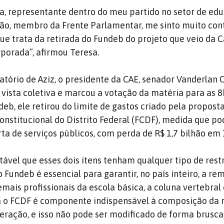
a, representante dentro do meu partido no setor de ed
ção, membro da Frente Parlamentar, me sinto muito co
e trata da retirada do Fundeb do projeto que veio da 
rporada”, afirmou Teresa.
latório de Aziz, o presidente da CAE, senador Vanderlan
vista coletiva e marcou a votação da matéria para as 
eb, ele retirou do limite de gastos criado pela propost
onstitucional do Distrito Federal (FCDF), medida que po
a de serviços públicos, com perda de R$ 1,7 bilhão em 
ável que esses dois itens tenham qualquer tipo de restr
undeb é essencial para garantir, no país inteiro, a r
mais profissionais da escola básica, a coluna vertebral
á o FCDF é componente indispensável à composição da 
ração, e isso não pode ser modificado de forma brusca