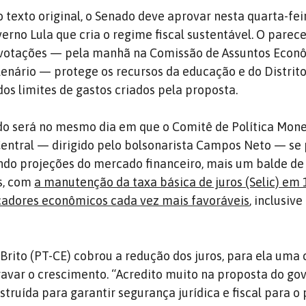
texto original, o Senado deve aprovar nesta quarta-feir
verno Lula que cria o regime fiscal sustentável. O parece
votações — pela manhã na Comissão de Assuntos Econ
lenário — protege os recursos da educação e do Distrito
dos limites de gastos criados pela proposta.
do será no mesmo dia em que o Comitê de Política Mone
entral — dirigido pelo bolsonarista Campos Neto — se
ndo projeções do mercado financeiro, mais um balde de 
s, com
a manutenção da taxa básica de juros (Selic) em 
adores econômicos cada vez mais favoráveis
, inclusiv
Brito (PT-CE) cobrou a redução dos juros, para ela uma
ravar o crescimento. “Acredito muito na proposta do go
struída para garantir segurança jurídica e fiscal para o p