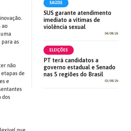
SAÚDE
SUS garante atendimento
 inovação.
imediato a vítimas de
s ao
violência sexual
e uma
04/08/26
 para as
ELEIÇÕES
PT terá candidatos a
ter não
governo estadual e Senado
s etapas de
nas 5 regiões do Brasil
es e
03/08/26
esentantes
a dos
lexível que