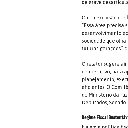
de grave desarticula
Outra exclusão dos l
“Essa área precisa 
desenvolvimento ec
sociedade que olha 
futuras gerações”, d
O relator sugere ai
deliberativo, para 
planejamento, execu
eficientes. O Comit
de Ministério da Fa
Deputados, Senado F
Regime Fiscal Sustentáv
Na nova política fi