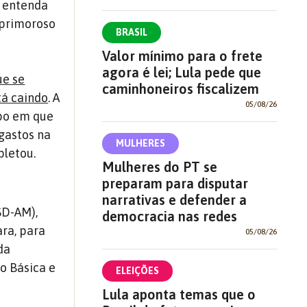
l entenda
 primoroso
BRASIL
Valor mínimo para o frete
agora é lei; Lula pede que
ue se
caminhoneiros fiscalizem
tá caindo
. A
05/08/26
mpo em que
gastos na
MULHERES
pletou.
Mulheres do PT se
preparam para disputar
narrativas e defender a
SD-AM),
democracia nas redes
ra, para
05/08/26
da
o Básica e
ELEIÇÕES
Lula aponta temas que o