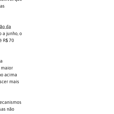
tas
ção da
 a junho, o
é R$ 70
 a
e maior
no acima
scer mais
mecanismos
sas não