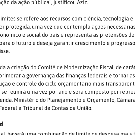
ção da ação pública”, justificou Aziz.
imites se refere aos recursos com ciência, tecnologia e
ser protegida, uma vez que contempla ações necessária
onômico e social do país e representa as pretensões d
para o futuro e deseja garantir crescimento e progresso
isse.
nda a criação do Comitê de Modernização Fiscal, de cará
aprimorar a governança das finanças federais e tornar a
ção e controle do ciclo orçamentário mais transparent
ê se reunirá uma vez por ano e será composto por repr
zenda, Ministério do Planejamento e Orçamento, Câmar
ederal e Tribunal de Contas da União.
el
scal, haverá uma combinação de limite de despesa mais f