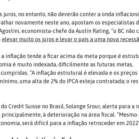
s juros, no entanto, não deverão conter a onda inflacioná
falhar novamente neste ano, apostam os especialistas 
Agostini, economista-chefe da Austin Rating, “o BC não 
m
elevar muito os juros e levar o país a uma nova recess
e a inflação tende a ficar acima da meta porque é estru
nomia é muito indexada, dificilmente as futuras metas,
 cumpridas. “A inflação estrutural é elevada e os preço
ínimo, uma alta de 2% do IPCA esteja contratada; o res
o Credit Suisse no Brasil, Solange Srour, alerta para a i
o, principalmente, à deterioração na área fiscal. “Mesmo
nomia, será difícil para a inflação retroceder em 2022”,