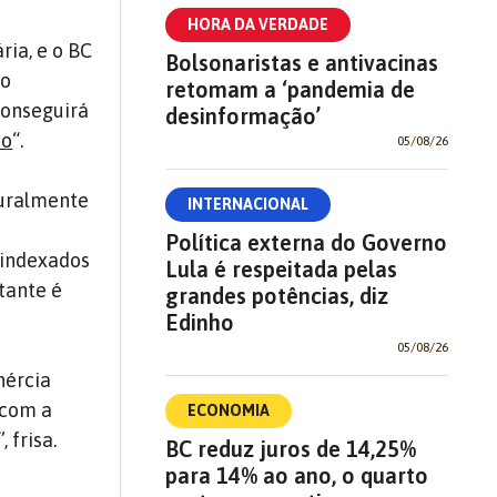
HORA DA VERDADE
ria, e o BC
Bolsonaristas e antivacinas
do
retomam a ‘pandemia de
conseguirá
desinformação’
ão
“.
05/08/26
turalmente
INTERNACIONAL
Política externa do Governo
s indexados
Lula é respeitada pelas
tante é
grandes potências, diz
Edinho
05/08/26
nércia
 com a
ECONOMIA
 frisa.
BC reduz juros de 14,25%
para 14% ao ano, o quarto