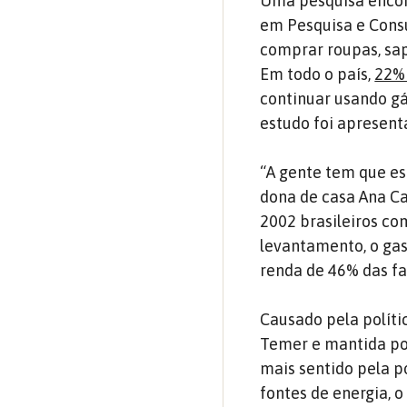
Uma pesquisa encome
em Pesquisa e Consu
comprar roupas, sap
Em todo o país,
22% 
continuar usando gá
estudo foi apresent
“A gente tem que es
dona de casa Ana Ca
2002 brasileiros co
levantamento, o ga
renda de 46% das fa
Causado pela políti
Temer e mantida por
mais sentido pela p
fontes de energia, o