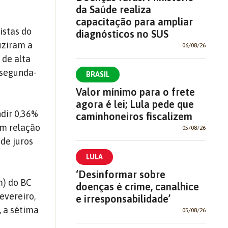
da Saúde realiza
capacitação para ampliar
istas do
diagnósticos no SUS
uziram a
06/08/26
 de alta
 segunda-
BRASIL
Valor mínimo para o frete
agora é lei; Lula pede que
dir 0,36%
caminhoneiros fiscalizem
Em relação
05/08/26
 de juros
LULA
‘Desinformar sobre
m) do BC
doenças é crime, canalhice
evereiro,
e irresponsabilidade’
, a sétima
05/08/26