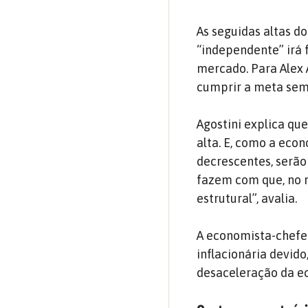
As seguidas altas do
“independente” irá 
mercado. Para Alex 
cumprir a meta se
Agostini explica qu
alta. E, como a eco
decrescentes, serão
fazem com que, no m
estrutural”, avalia.
A economista-chefe d
inflacionária devid
desaceleração da eco