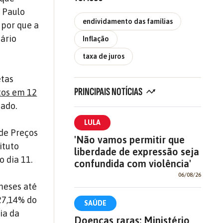
, Paulo
endividamento das famílias
 por que a
ário
Inflação
taxa de juros
etas
PRINCIPAIS NOTÍCIAS
itos em 12
tado.
LULA
 de Preços
'Não vamos permitir que
ituto
liberdade de expressão seja
o dia 11.
confundida com violência'
06/08/26
meses até
27,14% do
SAÚDE
ia da
Doenças raras: Ministério