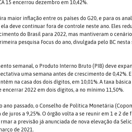
 IPCA 15 encerrou dezembro em 10,42%.
ira maior inflação entre os países do G20, e para os anal
 ela deve continuar fora de controle neste ano. Eles red
cimento do Brasil para 2022, mas mantiveram o cenário
primeira pesquisa Focus do ano, divulgada pelo BC nesta
nto semanal, o Produto Interno Bruto (PIB) deve expan
pectativa uma semana antes de crescimento de 0,42%. 
antém na casa dos dois dígitos, em 10,01%. A taxa básica
 encerrar 2022 em dois dígitos, a no mínimo 11,50%.
o ano passado, o Conselho de Política Monetária (Copo
 de juros a 9,25%. O órgão volta a se reunir em 1 e 2 de f
rmar a previsão já anunciada de nova elevação da Selic
março de 2021.