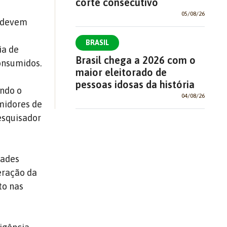
corte consecutivo
05/08/26
e devem
BRASIL
ia de
Brasil chega a 2026 com o
onsumidos.
maior eleitorado de
pessoas idosas da história
endo o
04/08/26
midores de
pesquisador
dades
leração da
to nas