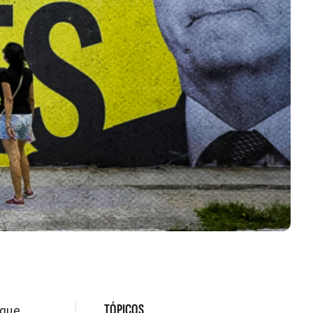
TÓPICOS
 que