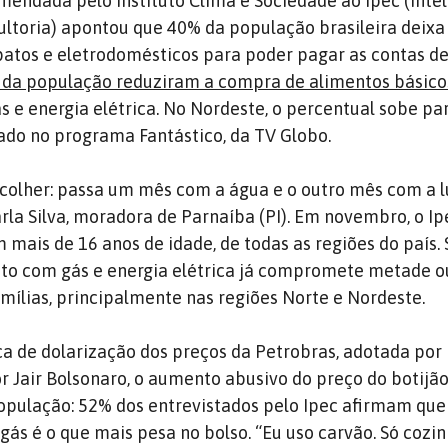
ndada pelo Instituto Clima e Sociedade ao Ipec (Intel
ltoria) apontou que 40% da população brasileira deixa
atos e eletrodomésticos para poder pagar as contas de 
da população reduziram a compra de alimentos básico
s e energia elétrica. No Nordeste, o percentual sobe pa
ado no programa Fantástico, da TV Globo.
colher: passa um mês com a água e o outro mês com a lu
rla Silva, moradora de Parnaíba (PI). Em novembro, o Ip
m mais de 16 anos de idade, de todas as regiões do país.
sto com gás e energia elétrica já compromete metade o
mílias, principalmente nas regiões Norte e Nordeste.
ca de dolarização dos preços da Petrobras, adotada por
 Jair Bolsonaro, o aumento abusivo do preço do botijão
opulação: 52% dos entrevistados pelo Ipec afirmam que
 gás é o que mais pesa no bolso. “Eu uso carvão. Só cozi