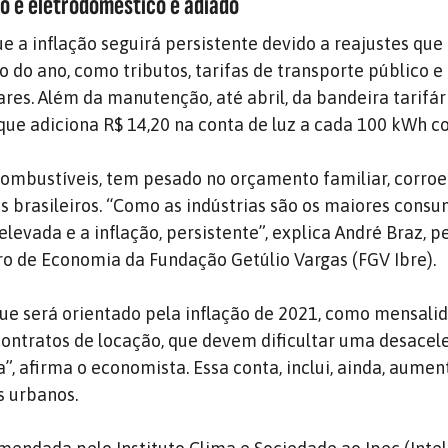
o e eletrodoméstico é adiado
ue a inflação seguirá persistente devido a reajustes qu
io do ano, como tributos, tarifas de transporte público e
res. Além da manutenção, até abril, da bandeira tarifár
que adiciona R$ 14,20 na conta de luz a cada 100 kWh c
combustíveis, tem pesado no orçamento familiar, corro
 brasileiros. “Como as indústrias são os maiores consu
 elevada e a inflação, persistente”, explica André Braz, 
iro de Economia da Fundação Getúlio Vargas (FGV Ibre).
ue será orientado pela inflação de 2021, como mensali
, contratos de locação, que devem dificultar uma desace
”, afirma o economista. Essa conta, inclui, ainda, aumen
s urbanos.