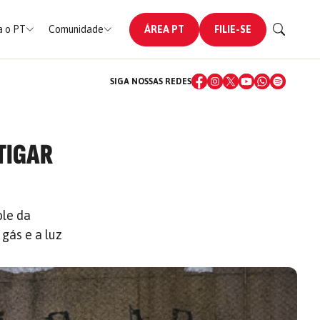
 o PT
Comunidade
ÁREA PT
FILIE-SE
SIGA NOSSAS REDES
TIGAR
ole da
gás e a luz