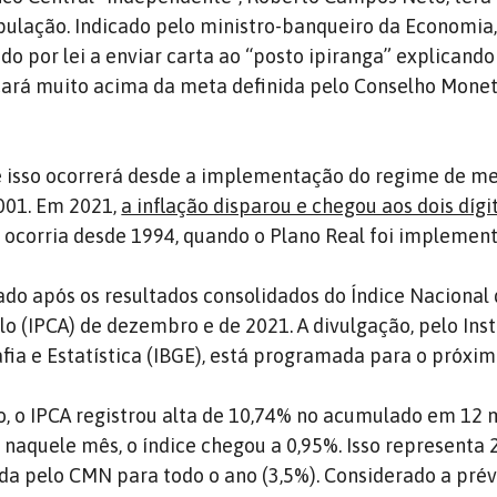
pulação. Indicado pelo ministro-banqueiro da Economia
do por lei a enviar carta ao “posto ipiranga” explicando
cará muito acima da meta definida pelo Conselho Monet
e isso ocorrerá desde a implementação do regime de m
2001. Em 2021,
a inflação disparou e chegou aos dois díg
o ocorria desde 1994, quando o Plano Real foi implemen
ado após os resultados consolidados do Índice Nacional
 (IPCA) de dezembro e de 2021. A divulgação, pelo Inst
fia e Estatística (IBGE), está programada para o próxim
o, o IPCA registrou alta de 10,74% no acumulado em 12 
aquele mês, o índice chegou a 0,95%. Isso representa 
ida pelo CMN para todo o ano (3,5%). Considerado a prév