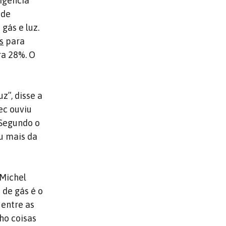
igência
 de
gás e luz.
s
para
ra 28%. O
z”, disse a
ec ouviu
 Segundo o
u mais da
 Michel
 de gás é o
 entre as
nho coisas