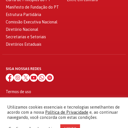
Manifesto de Fundação do PT
Estrutura Partidária
Comissão Executiva Nacional
Diretório Nacional
Secretarias e Setoriais
Diretórios Estaduais
SIGA NOSSAS REDES
Termos de uso
Política de privacidade
© 2010 - 2026
Utilizamos cookies essenciais e tecnologias semelhantes de
Partido dos Trabalhadores Todos os direitos reservados
acordo com a nossa
Política de Privacidade
e, ao continuar
navegando, você concorda com estas condições.