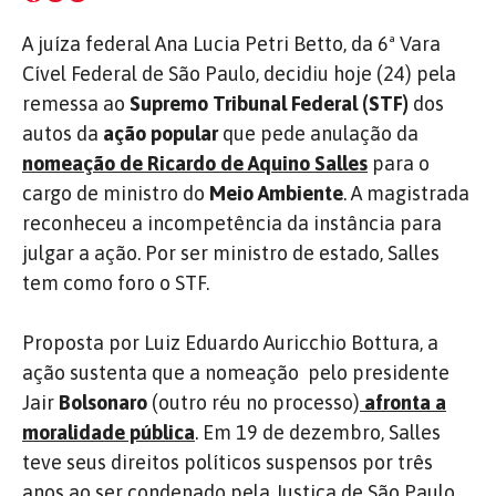
A juíza federal Ana Lucia Petri Betto, da 6ª Vara
Cível Federal de São Paulo, decidiu hoje (24) pela
remessa ao
Supremo Tribunal Federal
(STF)
dos
autos da
ação popular
que pede anulação da
nomeação de Ricardo de Aquino Salles
para o
cargo de ministro do
Meio Ambiente
. A magistrada
reconheceu a incompetência da instância para
julgar a ação. Por ser ministro de estado, Salles
tem como foro o STF.
Proposta por Luiz Eduardo Auricchio Bottura, a
ação sustenta que a nomeação pelo presidente
Jair
Bolsonaro
(outro réu no processo)
afronta a
moralidade pública
. Em 19 de dezembro, Salles
teve seus direitos políticos suspensos por três
anos ao ser condenado pela Justiça de São Paulo.