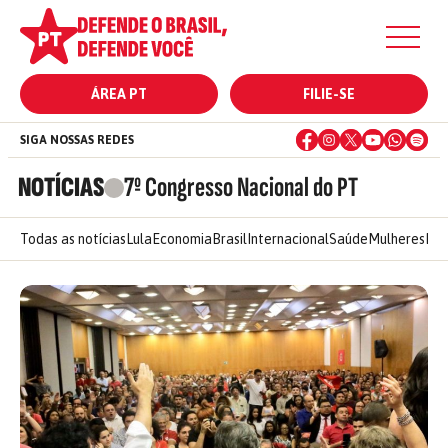
ÁREA PT
FILIE-SE
SIGA NOSSAS REDES
NOTÍCIAS
7º Congresso Nacional do PT
Todas as notícias
Lula
Economia
Brasil
Internacional
Saúde
Mulheres
Ele