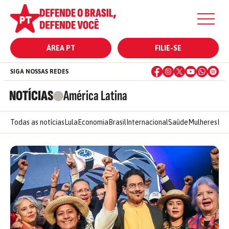
ÁREA PT
FILIE-SE
SIGA NOSSAS REDES
NOTÍCIAS
América Latina
Todas as notícias
Lula
Economia
Brasil
Internacional
Saúde
Mulheres
Ele