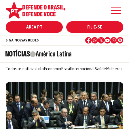
ÁREA PT
FILIE-SE
SIGA NOSSAS REDES
NOTÍCIAS
América Latina
Todas as notícias
Lula
Economia
Brasil
Internacional
Saúde
Mulheres
Ele