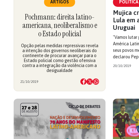
POLÍTICA
ARTIGOS
Mujica cr
Pochmann: direita latino-
Lula em 
americana, neoliberalismo e
Uruguai
o Estado policial
"Vamos lutar
América Lati
Opção pelas medidas repressivas revela
seus povos me
a intenção dos governos neoliberais do
continente de procurar avançar para o
declarou Pep
Estado policial como gestão ofensiva
contra a integração da violência com a
20/10/2019
desigualdade
21/10/2019