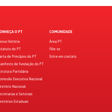
ONHEÇA O PT
COMUNIDADE
ossa História
Área PT
statuto do PT
Filie-se
arta de Princípios do PT
Entre em contato
anifesto de Fundação do PT
strutura Partidária
omissão Executiva Nacional
iretório Nacional
ecretarias e Setoriais
iretórios Estaduais