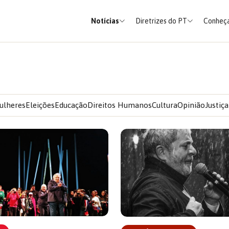
Notícias
Diretrizes do PT
Conheça
ulheres
Eleições
Educação
Direitos Humanos
Cultura
Opinião
Justiça