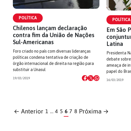
POLÍTICA
POLÍTICA
Chilenos lançam declaração
Em São Pa
contra fim da União de Nações
conjuntur
Sul-Americanas
Latina
Foro criado no país com diversas lideranças
Presidenta Na
políticas condena tentativa de criação de
debate sobre 
órgão internacional de direita na região para
ameaça de in
substituir a Unasul
papel do Bras
19/03/2019
16/03/2019
← Anterior
Próxima →
1
…
4
5
6
7
8