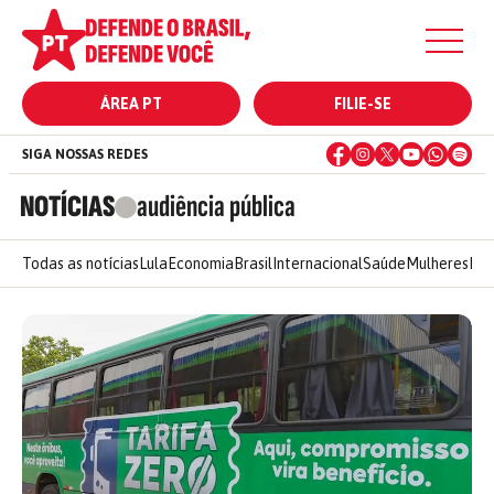
ÁREA PT
FILIE-SE
SIGA NOSSAS REDES
NOTÍCIAS
audiência pública
Todas as notícias
Lula
Economia
Brasil
Internacional
Saúde
Mulheres
Ele