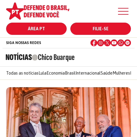
ÁREA PT
FILIE-SE
SIGA NOSSAS REDES
NOTÍCIAS
Chico Buarque
Todas as notícias
Lula
Economia
Brasil
Internacional
Saúde
Mulheres
Ele