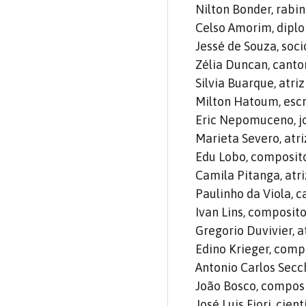
Nilton Bonder, rabi
Celso Amorim, dipl
Jessé de Souza, soc
Zélia Duncan, canto
Silvia Buarque, atriz
Milton Hatoum, escr
Eric Nepomuceno, jor
Marieta Severo, atri
Edu Lobo, composito
Camila Pitanga, atri
Paulinho da Viola, c
Ivan Lins, composito
Gregorio Duvivier, at
Edino Krieger, comp
Antonio Carlos Secch
João Bosco, composi
José Luis Fiori, cient