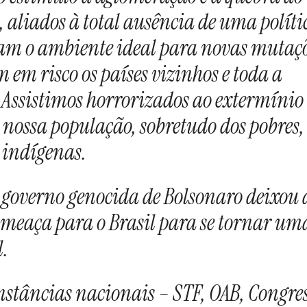
 aliados à total ausência de uma políti
iam o ambiente ideal para novas mutaç
m em risco os países vizinhos e toda a
ssistimos horrorizados ao extermínio
 nossa população, sobretudo dos pobres,
 indígenas.
governo genocida de Bolsonaro deixou d
eaça para o Brasil para se tornar um
.
nstâncias nacionais – STF, OAB, Congre