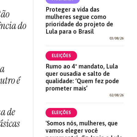
Proteger a vida das
tão
mulheres segue como
ência do
prioridade do projeto de
Lula para o Brasil
03/08/26
ELEIÇÕES
 a
Rumo ao 4º mandato, Lula
quer ousadia e salto de
utro é
qualidade: ‘Quem fez pode
prometer mais’
02/08/26
ma de
ELEIÇÕES
ásicas
'Somos nós, mulheres, que
vamos eleger você