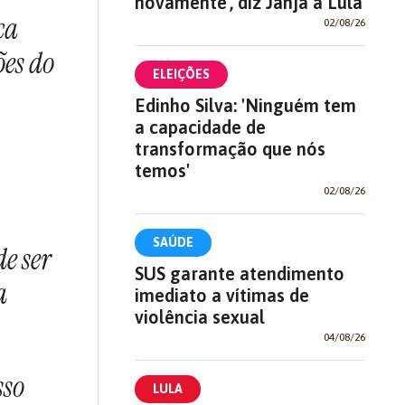
novamente', diz Janja a Lula
ca
02/08/26
ões do
ELEIÇÕES
Edinho Silva: 'Ninguém tem
a capacidade de
transformação que nós
temos'
02/08/26
SAÚDE
e ser
SUS garante atendimento
a
imediato a vítimas de
violência sexual
04/08/26
sso
LULA