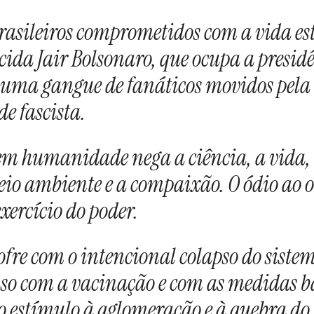
brasileiros comprometidos com a vida es
cida Jair Bolsonaro, que ocupa a presid
a uma gangue de fanáticos movidos pela
e fascista.
m humanidade nega a ciência, a vida,
eio ambiente e a compaixão. O ódio ao o
xercício do poder.
sofre com o intencional colapso do siste
aso com a vacinação e com as medidas b
 o estímulo à aglomeração e à quebra do