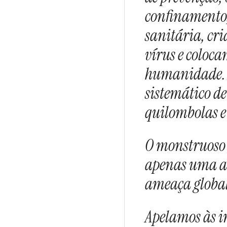
confinamento,
sanitária, cr
vírus e coloca
humanidade. A
sistemático de
quilombolas e
O monstruoso 
apenas uma am
ameaça global
Apelamos às i