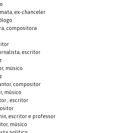
no
omata, ex-chanceler
iólogo
ra, compositora
itor
nalista, escritor
z
r, músico
z
antor, compositor
r, músico
or , escritor
ositor
in, escritor e professor
tor, músico
ista político