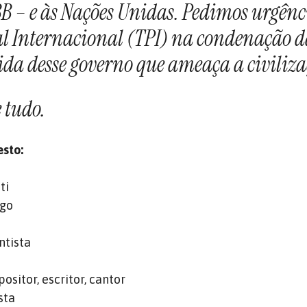
B – e às Nações Unidas. Pedimos urgênc
l Internacional (TPI) na condenação 
ida desse governo que ameaça a civiliza
 tudo.
esto:
ti
ogo
ntista
sitor, escritor, cantor
sta