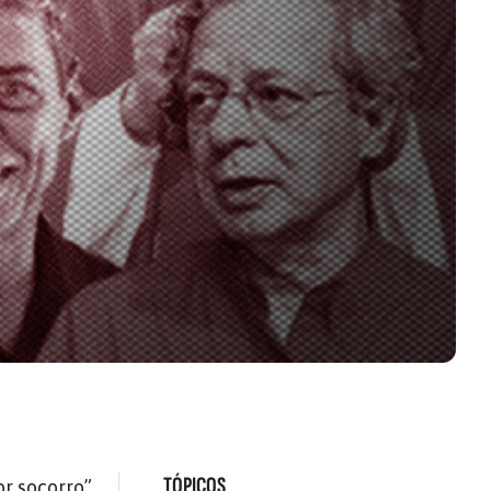
TÓPICOS
r socorro”.