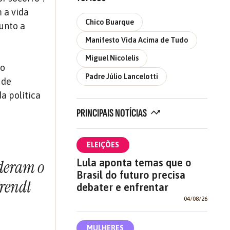
 a vida
Chico Buarque
junto a
Manifesto Vida Acima de Tudo
Miguel Nicolelis
so
Padre Júlio Lancelotti
 de
a política
PRINCIPAIS NOTÍCIAS
ELEIÇÕES
Lula aponta temas que o
rderam o
Brasil do futuro precisa
Arendt
debater e enfrentar
04/08/26
MULHERES