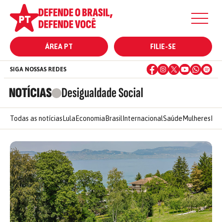
ÁREA PT
FILIE-SE
SIGA NOSSAS REDES
NOTÍCIAS
Desigualdade Social
Todas as notícias
Lula
Economia
Brasil
Internacional
Saúde
Mulheres
Ele