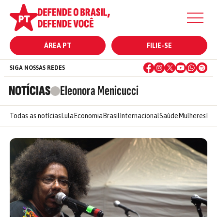
ÁREA PT
FILIE-SE
SIGA NOSSAS REDES
NOTÍCIAS
Eleonora Menicucci
Todas as notícias
Lula
Economia
Brasil
Internacional
Saúde
Mulheres
Ele