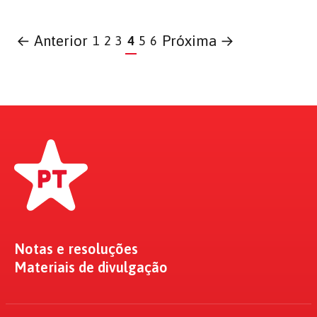
← Anterior
Próxima →
1
2
3
4
5
6
Notas e resoluções
Materiais de divulgação