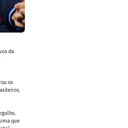
ivos da
,
rou os
sileiros,
rgulho,
ssima que