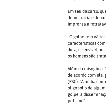
Em seu discurso, qu
democracia e denu
imprensa a retratav
“O golpe tem vários 
características com
dura, insensível, a
os homens são trat
Além da misoginia, D
de acordo com ela, 
(PSC). “A mídia con
oligopólio de algum
golpe: a disseminaç
petismo”.