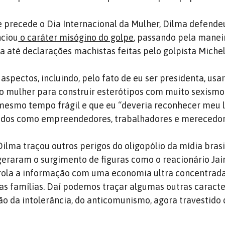
e precede o Dia Internacional da Mulher, Dilma defende
nciou
o caráter misógino do golpe
, passando pela manei
a até declarações machistas feitas pelo golpista Miche
aspectos, incluindo, pelo fato de eu ser presidenta, usa
o mulher para construir esterótipos com muito sexismo.
o mesmo tempo frágil e que eu “deveria reconhecer meu l
ados como empreendedores, trabalhadores e merecedor
ilma traçou outros perigos do oligopólio da mídia brasi
geraram o surgimento de figuras como o reacionário Jai
trola a informação com uma economia ultra concentrada
as famílias. Daí podemos traçar algumas outras caracte
ão da intolerância, do anticomunismo, agora travestido 