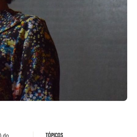
TÓPICOS
) do