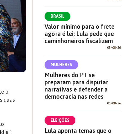
BRASIL
Valor mínimo para o frete
agora é lei; Lula pede que
caminhoneiros fiscalizem
05/08/26
MULHERES
Mulheres do PT se
preparam para disputar
narrativas e defender a
te o
democracia nas redes
as duas
05/08/26
ELEIÇÕES
lo
Lula aponta temas que o
dia”.