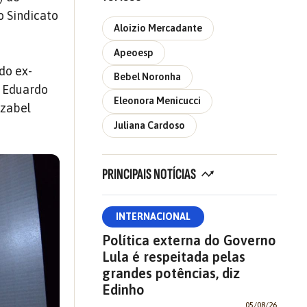
o Sindicato
Aloizio Mercadante
Apeoesp
do ex-
Bebel Noronha
e Eduardo
Eleonora Menicucci
Izabel
Juliana Cardoso
PRINCIPAIS NOTÍCIAS
INTERNACIONAL
Política externa do Governo
Lula é respeitada pelas
grandes potências, diz
Edinho
05/08/26