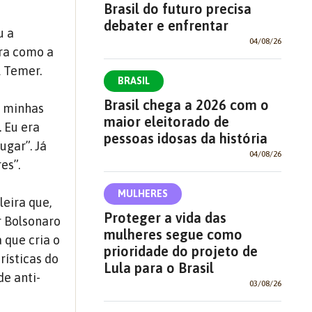
Brasil do futuro precisa
debater e enfrentar
u a
04/08/26
ra como a
l Temer.
BRASIL
Brasil chega a 2026 com o
r minhas
maior eleitorado de
 Eu era
pessoas idosas da história
ugar”. Já
04/08/26
es”.
MULHERES
leira que,
Proteger a vida das
r Bolsonaro
mulheres segue como
 que cria o
prioridade do projeto de
rísticas do
Lula para o Brasil
de anti-
03/08/26