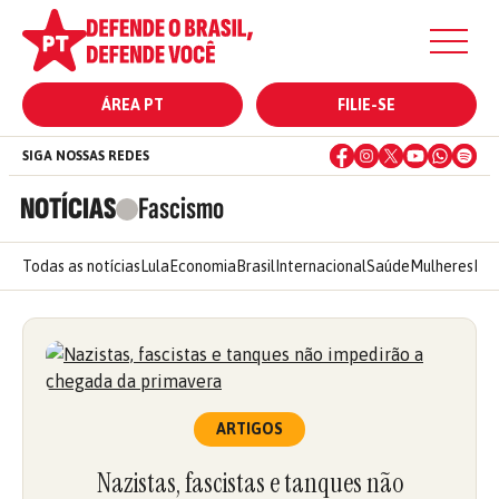
ÁREA PT
FILIE-SE
SIGA NOSSAS REDES
NOTÍCIAS
Fascismo
Todas as notícias
Lula
Economia
Brasil
Internacional
Saúde
Mulheres
Ele
ARTIGOS
Nazistas, fascistas e tanques não