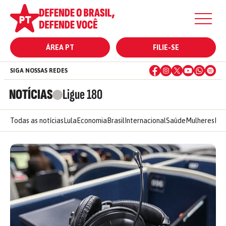
ÁREA PT
FILIE-SE
SIGA NOSSAS REDES
NOTÍCIAS
Ligue 180
Todas as notícias
Lula
Economia
Brasil
Internacional
Saúde
Mulheres
Ele