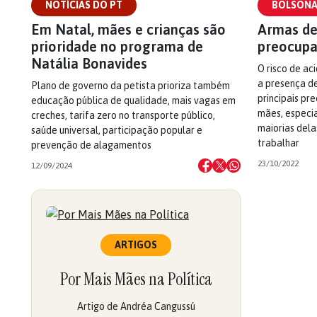
NOTÍCIAS DO PT
BOLSON
Em Natal, mães e crianças são
Armas de
prioridade no programa de
preocupa
Natália Bonavides
O risco de ac
a presença d
Plano de governo da petista prioriza também
principais p
educação pública de qualidade, mais vagas em
mães, especi
creches, tarifa zero no transporte público,
maiorias dela
saúde universal, participação popular e
trabalhar
prevenção de alagamentos
23/10/2022
12/09/2024
ARTIGOS
Por Mais Mães na Política
Artigo de Andréa Cangussú