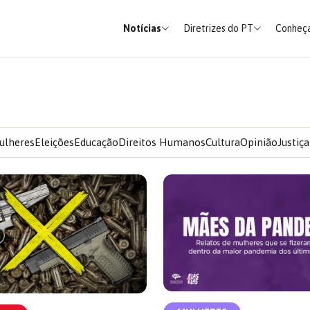
Notícias
Diretrizes do PT
Conheça
ulheres
Eleições
Educação
Direitos Humanos
Cultura
Opinião
Justiça