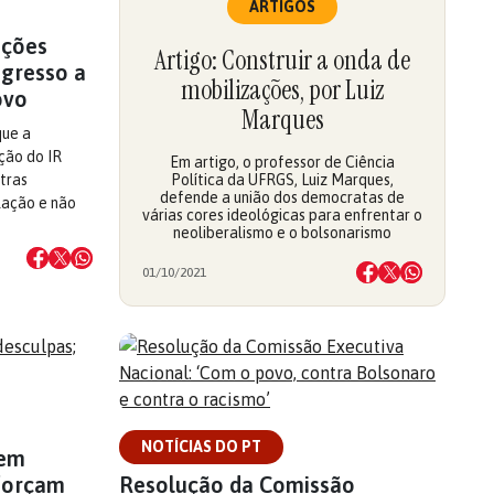
ARTIGOS
ações
Artigo: Construir a onda de
ngresso a
mobilizações, por Luiz
ovo
Marques
que a
ção do IR
Em artigo, o professor de Ciência
tras
Política da UFRGS, Luiz Marques,
defende a união dos democratas de
lação e não
várias cores ideológicas para enfrentar o
neoliberalismo e o bolsonarismo
01/10/2021
NOTÍCIAS DO PT
dem
eforçam
Resolução da Comissão