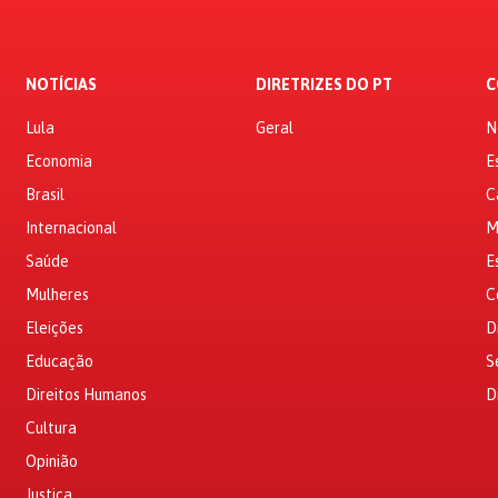
NOTÍCIAS
DIRETRIZES DO PT
C
Lula
Geral
N
Economia
E
Brasil
C
Internacional
M
Saúde
E
Mulheres
C
Eleições
D
Educação
S
Direitos Humanos
D
Cultura
Opinião
Justiça