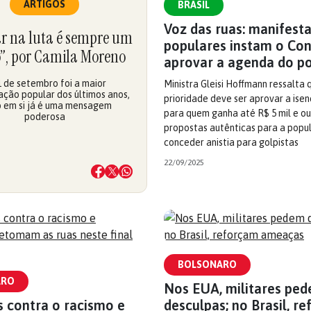
ARTIGOS
BRASIL
Voz das ruas: manifest
ar na luta é sempre um
populares instam o Co
o”, por Camila Moreno
aprovar a agenda do p
1 de setembro foi a maior
Ministra Gleisi Hoffmann ressalta 
ção popular dos últimos anos,
prioridade deve ser aprovar a isen
o em si já é uma mensagem
para quem ganha até R$ 5 mil e ou
poderosa
propostas autênticas para a popu
conceder anistia para golpistas
22/09/2025
BOLSONARO
ARO
Nos EUA, militares pe
s contra o racismo e
desculpas; no Brasil, r