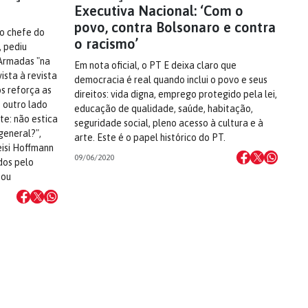
Executiva Nacional: ‘Com o
povo, contra Bolsonaro e contra
 o chefe do
o racismo’
, pediu
 Armadas "na
Em nota oficial, o PT E deixa claro que
vista à revista
democracia é real quando inclui o povo e seus
s reforça as
direitos: vida digna, emprego protegido pela lei,
 outro lado
educação de qualidade, saúde, habitação,
e: não estica
seguridade social, pleno acesso à cultura e à
general?",
arte. Este é o papel histórico do PT.
eisi Hoffmann
09/06/2020
ados pelo
tou