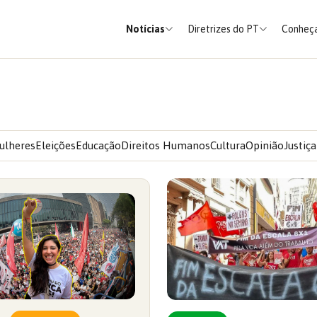
Notícias
Diretrizes do PT
Conheça
ulheres
Eleições
Educação
Direitos Humanos
Cultura
Opinião
Justiça