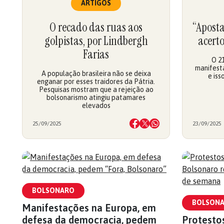
ARTIGOS
O recado das ruas aos
“Apost
golpistas, por Lindbergh
acert
Farias
O 2
manifesta
A população brasileira não se deixa
e iss
enganar por esses traidores da Pátria.
Pesquisas mostram que a rejeição ao
bolsonarismo atingiu patamares
elevados
25/09/2025
23/09/2025
BOLSONARO
BOLSON
Manifestações na Europa, em
defesa da democracia, pedem
Protesto