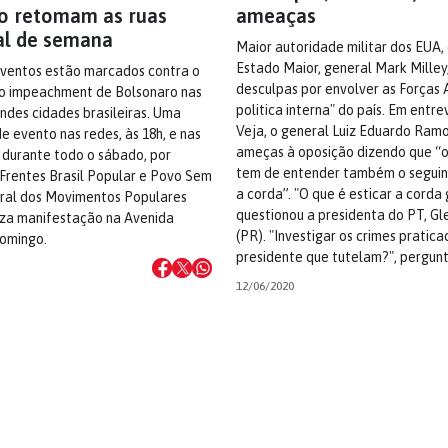
o retomam as ruas
ameaças
nal de semana
Maior autoridade militar dos EUA,
Estado Maior, general Mark Milley
ventos estão marcados contra o
desculpas por envolver as Forças
lo impeachment de Bolsonaro nas
politica interna" do país. Em entre
andes cidades brasileiras. Uma
Veja, o general Luiz Eduardo Ramo
 evento nas redes, às 18h, e nas
ameças à oposição dizendo que “o
 durante todo o sábado, por
tem de entender também o seguint
s Frentes Brasil Popular e Povo Sem
a corda”. "O que é esticar a corda 
ral dos Movimentos Populares
questionou a presidenta do PT, Gl
za manifestação na Avenida
(PR). "Investigar os crimes pratic
domingo.
presidente que tutelam?", pergun
12/06/2020