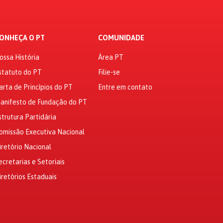
ONHEÇA O PT
COMUNIDADE
ossa História
Área PT
statuto do PT
Filie-se
arta de Princípios do PT
Entre em contato
anifesto de Fundação do PT
strutura Partidária
omissão Executiva Nacional
iretório Nacional
ecretarias e Setoriais
iretórios Estaduais