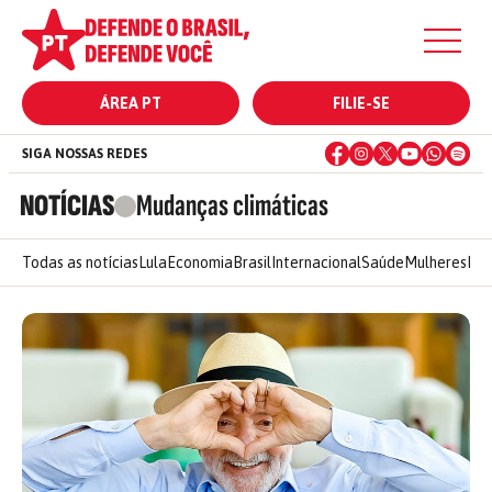
ÁREA PT
FILIE-SE
SIGA NOSSAS REDES
NOTÍCIAS
Mudanças climáticas
Todas as notícias
Lula
Economia
Brasil
Internacional
Saúde
Mulheres
Ele