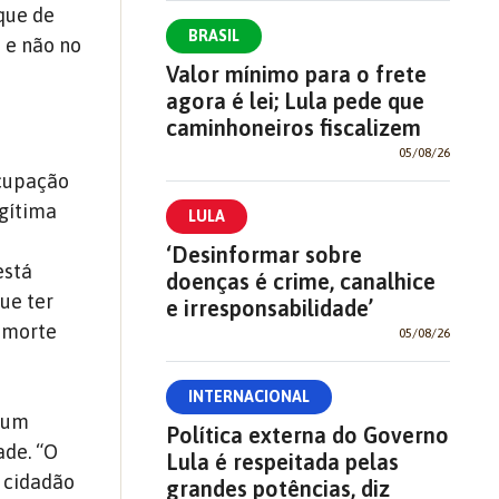
que de
BRASIL
 e não no
Valor mínimo para o frete
agora é lei; Lula pede que
caminhoneiros fiscalizem
05/08/26
cupação
egítima
LULA
‘Desinformar sobre
está
doenças é crime, canalhice
ue ter
e irresponsabilidade’
a morte
05/08/26
INTERNACIONAL
a um
Política externa do Governo
ade. “O
Lula é respeitada pelas
e cidadão
grandes potências, diz