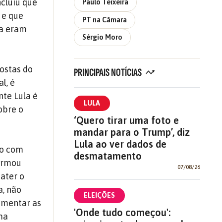
ncluiu que
Paulo Teixeira
 e que
PT na Câmara
ba eram
Sérgio Moro
ostas do
PRINCIPAIS NOTÍCIAS
l, é
nte Lula é
LULA
obre o
‘Quero tirar uma foto e
mandar para o Trump’, diz
Lula ao ver dados de
ão com
desmatamento
firmou
07/08/26
bater o
a, não
ELEIÇÕES
aumentar as
'Onde tudo começou':
ma