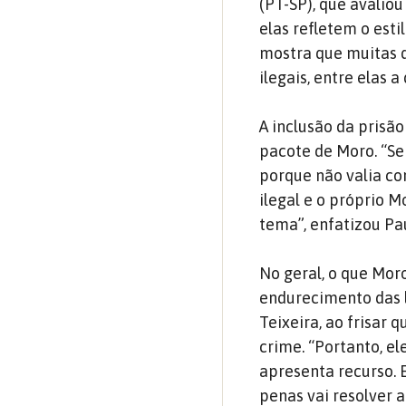
(PT-SP), que avalio
elas refletem o esti
mostra que muitas 
ilegais, entre elas a
A inclusão da prisã
pacote de Moro. “Se 
porque não valia co
ilegal e o próprio 
tema”, enfatizou Pau
No geral, o que Mor
endurecimento das l
Teixeira, ao frisar 
crime. “Portanto, e
apresenta recurso. 
penas vai resolver 