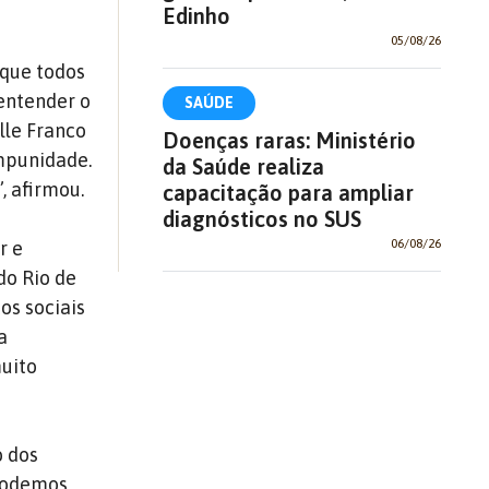
Edinho
05/08/26
 que todos
entender o
SAÚDE
lle Franco
Doenças raras: Ministério
impunidade.
da Saúde realiza
, afirmou.
capacitação para ampliar
diagnósticos no SUS
06/08/26
r e
do Rio de
os sociais
a
muito
o dos
 podemos