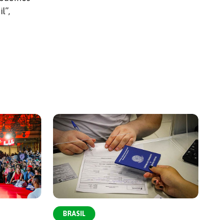
l”,
BRASIL