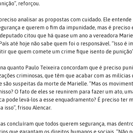
ição”, reforçou.
 preciso analisar as propostas com cuidado. Ele entende
egurança e querem o fim da impunidade, mas é preciso 
 O deputado citou que há quase um ano a vereadora Marie
 País até hoje não sabe quem foi o responsável. “Isso é 
ir que quem comete um crime fique isento de punição”
na quanto Paulo Teixeira concordam que é preciso puni
ações criminosas, que têm que acabar com as milícias 
ive são suspeitas da morte de Marielle. “Mas os moviment
isso? O fato de eles se reunirem para fazer um ato, um
ca pode levá-los a esse enquadramento? É preciso ter 
 isso”, frisou Alencar.
tas concluíram que todos querem segurança, mas dentr
tórios que garantam os direitos humanos e sociais. “Não