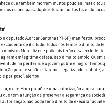
onhece que também morrem muitos policiais, mas citou 
 mortos no ano passado, dois foram mortos fazendo bicos
te’
e deputado Alencar Santana (PT-SP) manifestou preo
excludente de ilicitude. Todos nós temos o direito de l
o ministro Moro diz que policiais terão essa excludente
 agiram em legítima defesa, isso é muito amplo. Quem 
uventude na periferia, é o jovem pobre e negro. Temos q
tuação porque senão estaremos legalizando o ‘abate’, 
o é perigoso”, alertou.
encar, o que Moro propõe é uma autorização ampla par
al) que tem a função de preservar a segurança da socied
r autorização, não pode ter o direito de executar aquel