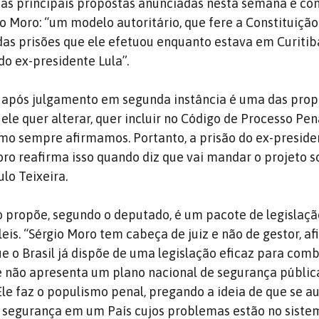
u as principais propostas anunciadas nesta semana e co
lo Moro: “um modelo autoritário, que fere a Constituição
das prisões que ele efetuou enquanto estava em Curiti
 do ex-presidente Lula”.
o após julgamento em segunda instância é uma das prop
ele quer alterar, quer incluir no Código de Processo Pena
mo sempre afirmamos. Portanto, a prisão do ex-preside
Moro reafirma isso quando diz que vai mandar o projeto s
lo Teixeira.
o propõe, segundo o deputado, é um pacote de legislaç
eis. “Sérgio Moro tem cabeça de juiz e não de gestor, a
que o Brasil já dispõe de uma legislação eficaz para com
le não apresenta um plano nacional de segurança públic
Ele faz o populismo penal, pregando a ideia de que se 
a segurança em um País cujos problemas estão no siste