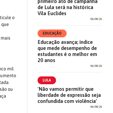
primeiro ato de campanha
de Lula será na histórica
Vila Euclides
ticule o
06/08/26
e que
EDUCAÇÃO
o mais
Educação avança; índice
que mede desempenho de
estudantes é o melhor em
20 anos
06/08/26
nco mil
trumento
LULA
ntada
'Não vamos permitir que
ssão ou
liberdade de expressão seja
eaça
confundida com violência'
06/08/26