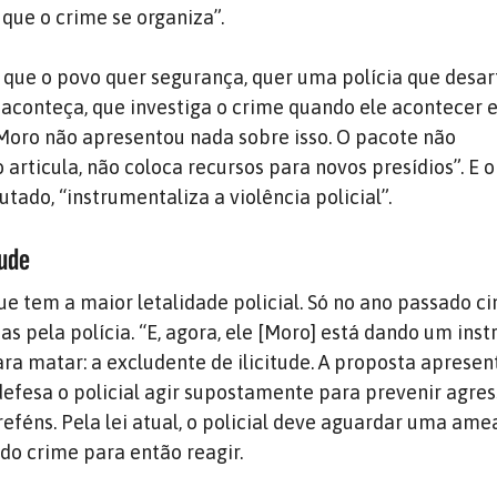
 que o crime se organiza”.
e que o povo quer segurança, quer uma polícia que desar
 aconteça, que investiga o crime quando ele acontecer 
Moro não apresentou nada sobre isso. O pacote não
 articula, não coloca recursos para novos presídios”. E 
utado, “instrumentaliza a violência policial”.
tude
ue tem a maior letalidade policial. Só no ano passado ci
s pela polícia. “E, agora, ele [Moro] está dando um ins
a matar: a excludente de ilicitude. A proposta aprese
defesa o policial agir supostamente para prevenir agre
reféns. Pela lei atual, o policial deve aguardar uma am
 do crime para então reagir.