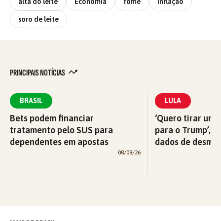
alta do leite
Economia
fome
Inflação
soro de leite
PRINCIPAIS NOTÍCIAS
BRASIL
LULA
Bets podem financiar
‘Quero tirar uma
tratamento pelo SUS para
para o Trump’, di
dependentes em apostas
dados de desma
08/08/26