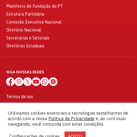
Manifesto de Fundação do PT
Estrutura Partidária
Comissão Executiva Nacional
Diretório Nacional
Secretarias e Setoriais
Diretórios Estaduais
SIGA NOSSAS REDES
Termos de uso
Política de privacidade
© 2010 - 2026
Utilizamos cookies essenciais e tecnologias semelhantes de
Partido dos Trabalhadores Todos os direitos reservados
acordo com a nossa
Política de Privacidade
e, ao continuar
navegando, você concorda com estas condições.
Configurações de cookies
ACEITO